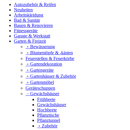
Autozubehör & Reifen
Neuheiten
Arbeitskleidung
Bad & Sanitär
Bauen & Renovieren
Fitnessgeräte
Garage & Werkstatt
Garten & Freizeit
﹢
Bewässerung
﹢
Blumentöpfe & -kästen
Feuerstellen & Feuerkörbe
﹢
Gartendekoration
﹢
Gartengeräte
﹢
Gartenhäuser & Zubehör
﹢
Gartenmöbel
Geräteschuppen
﹣
Gewächshäuser
Frühbeete
Gewächshäuser
Hochbeete
Pflanztische
Pflanztunnel
﹢
Zubehör