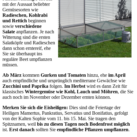
mit der Aussaat beliebter
Gemüsesorten wie
Radieschen, Kohlrabi
und Rettich
beginnen
sowie
verschiedene
Salate
anpflanzen. Je nach
Witterung sind die ersten
Salatköpfe und Radieschen
dann schon erntereif, ehe
Sie sie überhaupt ins
reguläre Beet umpflanzen
müssen.
Ab März
kommen
Gurken und Tomaten
hinzu, ehe
im April
auch empfindliche und ursprünglich mediterrane Gewächse wie
Zucchini und Paprika
folgen.
Im Herbst
wird es dann Zeit für
klassisches
Wintergemüse wie Kohl, Lauch und Möhren
, die Sie
auch noch im November oder Dezember ernten können.
Merken Sie sich die Eisheiligen:
Dies sind die Feiertage der
Heiligen Mamertus, Pankratius, Servatius und Bonifatius, gefolgt
von der Kalten Sophie vom 11. bis 15. Mai. Sie tragen den
Spitznamen, weil
bis zu diesen Tagen noch Bodenfrost möglich
ist.
Erst danach
sollten Sie
empfindliche Pflanzen umpflanzen
.