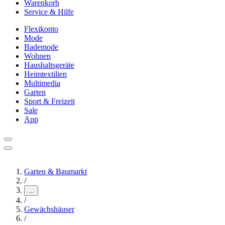
Warenkorb
Service & Hilfe
Flexikonto
Mode
Bademode
Wohnen
Haushaltsgeräte
Heimtextilien
Multimedia
Garten
Sport & Freizeit
Sale
App
Garten & Baumarkt
/
...
/
Gewächshäuser
/