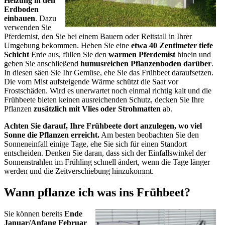
Heizung in den
Erdboden
einbauen
. Dazu
verwenden Sie
Pferdemist, den Sie bei einem Bauern oder Reitstall in Ihrer
Umgebung bekommen. Heben Sie eine
etwa 40 Zentimeter tiefe
Schicht
Erde aus, füllen Sie den
warmen Pferdemist
hinein und
geben Sie anschließend
humusreichen Pflanzenboden darüber
.
In diesen säen Sie Ihr Gemüse, ehe Sie das Frühbeet daraufsetzen.
Die vom Mist aufsteigende Wärme schützt die Saat vor
Frostschäden. Wird es unerwartet noch einmal richtig kalt und die
Frühbeete bieten keinen ausreichenden Schutz, decken Sie Ihre
Pflanzen
zusätzlich mit Vlies oder Strohmatten
ab.
Achten Sie darauf, Ihre Frühbeete dort anzulegen, wo viel
Sonne die Pflanzen erreicht.
Am besten beobachten Sie den
Sonneneinfall einige Tage, ehe Sie sich für einen Standort
entscheiden. Denken Sie daran, dass sich der Einfallswinkel der
Sonnenstrahlen im Frühling schnell ändert, wenn die Tage länger
werden und die Zeitverschiebung hinzukommt.
Wann pflanze ich was ins Frühbeet?
Sie können bereits
Ende
Januar/Anfang Februar