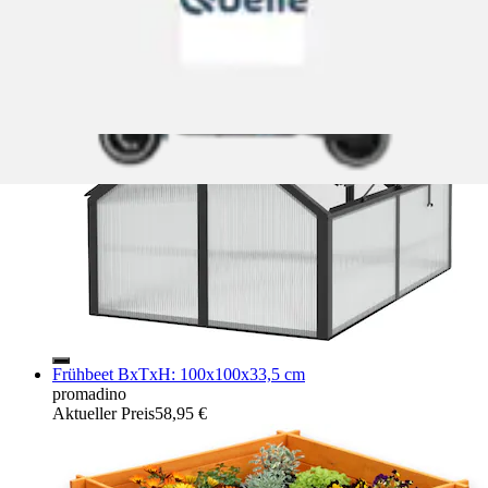
schwarz
Vitavia
Ursprünglicher Preis
UVP 269,90 €
Rabatt
- 8 %
Aktueller Preis
248,00 €
Frühbeet BxTxH: 100x100x33,5 cm
promadino
Aktueller Preis
58,95 €