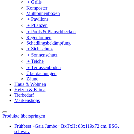
﹢
Grills
Komposter
Mülltonnenboxen
﹢
Pavillons
﹢
Pflanzen
﹢
Pools & Planschbecken
Regentonnen
Schädlingsbekämpfung
﹢
Sichtschutz
﹢
Sonnenschutz
﹢
Teiche
﹢
Terrassenböden
Überdachungen
Zäune
Haus & Wohnen
Heizen & Klima
Tierbedarf
Markenshops
Produkte überspringen
Frühbeet »Gaia Jumbo« BxTxH: 83x119x72 cm, ESG,
schwarz