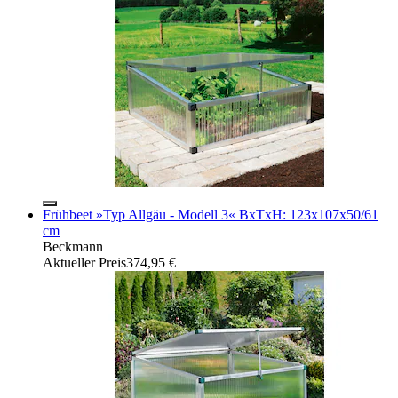
Frühbeet »Typ Allgäu - Modell 3« BxTxH: 123x107x50/61
cm
Beckmann
Aktueller Preis
374,95 €