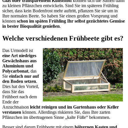
Glas oder transparentem Kunststoff
können sich die Samen dann
zu kleinen Pflänzchen entwickeln. Sind Sie im späteren Frühling
sicher, dass kein Bodenfrost mehr auftritt, pflanzen Sie sie um in
Ihre normalen Beete. So haben Sie einen großen Vorsprung und
können
schon im späten Frühling Ihr selbst gezüchtetes Gemüse
in bester Bioqualität genießen
.
Welche verschiedenen Frühbeete gibt es?
Das Urmodell ist
eine Art niedriges
Gewächshaus aus
Aluminium und
Polycarbonat
, das
Sie
einfach nur auf
den Boden setzen
.
Dies hat den Vorteil,
dass Sie das
Frühbeet nach dem
Ende der
Anzuchtsaison
leicht reinigen und im Gartenhaus oder Keller
verstauen
können. Allerdings riskieren Sie, dass Ihre zarten
Pflänzchen im übertragenen Sinne „kalte Füße“ bekommen.
Besser sind darum Frühbeete mit einem
hölzernen Kasten und