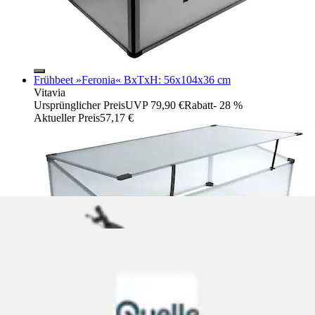
Frühbeet »Feronia« BxTxH: 56x104x36 cm
Vitavia
Ursprünglicher Preis
UVP 79,90 €
Rabatt
- 28 %
Aktueller Preis
57,17 €
Frühbeet »Zola« BxTxH: 89x124x71 cm, HKP 4mm,