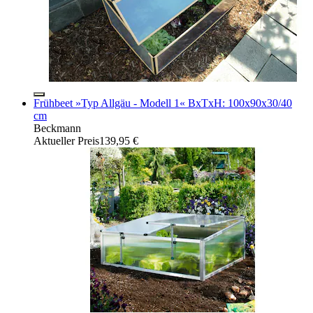
Frühbeet »Typ Allgäu - Modell 1« BxTxH: 100x90x30/40
cm
Beckmann
Aktueller Preis
139,95 €