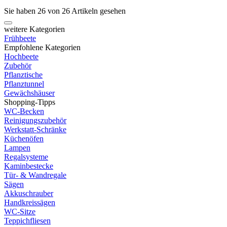
Sie haben 26 von 26 Artikeln gesehen
weitere Kategorien
Frühbeete
Empfohlene Kategorien
Hochbeete
Zubehör
Pflanztische
Pflanztunnel
Gewächshäuser
Shopping-Tipps
WC-Becken
Reinigungszubehör
Werkstatt-Schränke
Küchenöfen
Lampen
Regalsysteme
Kaminbestecke
Tür- & Wandregale
Sägen
Akkuschrauber
Handkreissägen
WC-Sitze
Teppichfliesen