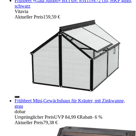
Frühbeet »Gaia Jumbo« BxTxH: 83x119x72 cm, HKP 4mm,
schwarz
Vitavia
Aktueller Preis
159,59 €
Frühbeet Mini-Gewächshaus für Kräuter, mit Zinkwanne,
grau
dobar
Ursprünglicher Preis
UVP 84,99 €
Rabatt
- 6 %
Aktueller Preis
79,38 €