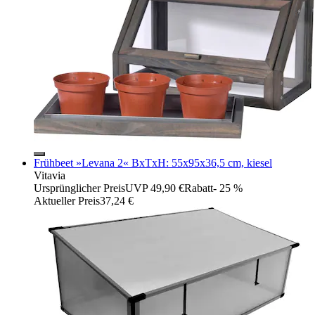
Frühbeet »Levana 2« BxTxH: 55x95x36,5 cm, kiesel
Vitavia
Ursprünglicher Preis
UVP 49,90 €
Rabatt
- 25 %
Aktueller Preis
37,24 €