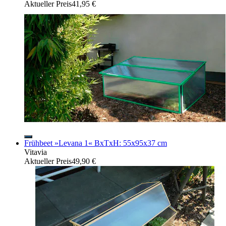
Aktueller Preis
41,95 €
Frühbeet »Levana 1« BxTxH: 55x95x37 cm
Vitavia
Aktueller Preis
49,90 €