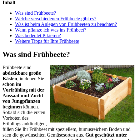
Inhalt
Was sind Frühbeete?
Welche verschiedenen Frühbeete gibt es?
Was ist beim Anlegen von Frühbeeten zu beachten?
Wann pflanze ich was ins Frühbeet?
Was bedeutet Pikieren?
Weitere Tipps für Ihre Frühbeete
Was sind Frühbeete?
Frühbeete sind
abdeckbare große
Kästen
, in denen Sie
schon im
Vorfrühling mit der
Aussaat und Zucht
von Jungpflanzen
beginnen
können.
Sobald sich die ersten
Vorboten des
Frühlings ankündigen,
füllen Sie Ihr Frühbeet mit speziellem, humusreichem Boden und
säen die gewünschten Gemüsesorten aus.
Gut geschützt unter