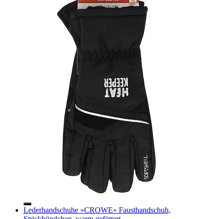
Lederhandschuhe »CROWE« Fausthandschuh,
Strickbündchen, warm gefüttert