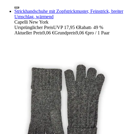
Strickhandschuhe mit Zopfstrickmuster, Feinstrick, breiter
Umschlag, wärmend
Capelli New York
Ursprünglicher Preis
UVP 17,95 €
Rabatt
- 49 %
Aktueller Preis
9,06 €
Grundpreis
9,06 €
pro
/
1 Paar