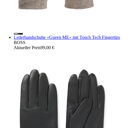
Lederhandschuhe »Gueen ME« mit Touch Tech Fingertips
BOSS
Aktueller Preis
99,00 €