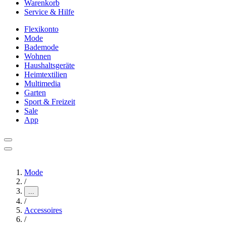
Warenkorb
Service & Hilfe
Flexikonto
Mode
Bademode
Wohnen
Haushaltsgeräte
Heimtextilien
Multimedia
Garten
Sport & Freizeit
Sale
App
Mode
/
...
/
Accessoires
/