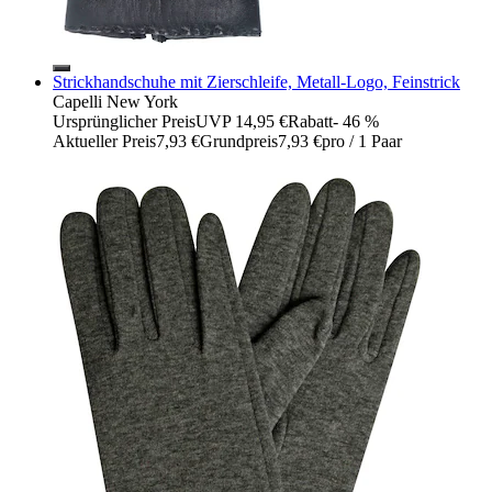
Strickhandschuhe mit Zierschleife, Metall-Logo, Feinstrick
Capelli New York
Ursprünglicher Preis
UVP 14,95 €
Rabatt
- 46 %
Aktueller Preis
7,93 €
Grundpreis
7,93 €
pro
/
1 Paar