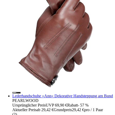
Lederhandschuhe »Ann« Dekorative Handsteppung am Bund
PEARLWOOD
Ursprünglicher Preis
UVP 69,90 €
Rabatt
- 57 %
Aktueller Preis
ab
29,42 €
Grundpreis
29,42 €
pro
/
1 Paar
(
2
)