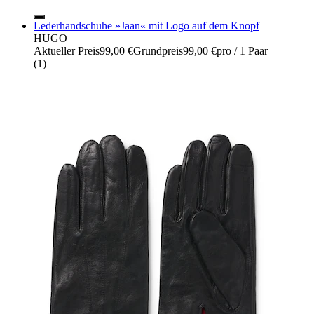
Lederhandschuhe »Jaan« mit Logo auf dem Knopf
HUGO
Aktueller Preis
99,00 €
Grundpreis
99,00 €
pro
/
1 Paar
(
1
)