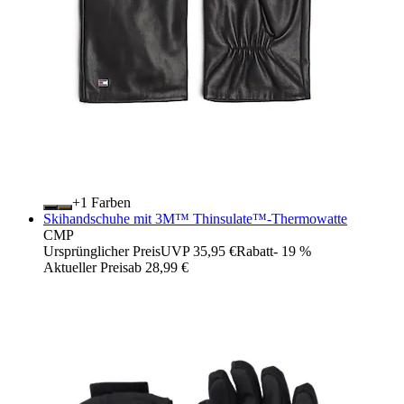
+
Farben
Skihandschuhe mit 3M™ Thinsulate™-Thermowatte
CMP
Ursprünglicher Preis
UVP 35,95 €
Rabatt
- 19 %
Aktueller Preis
ab
28,99 €