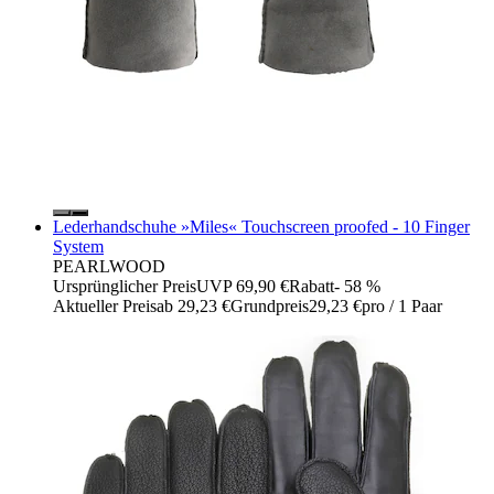
Lederhandschuhe »Miles« Touchscreen proofed - 10 Finger
System
PEARLWOOD
Ursprünglicher Preis
UVP 69,90 €
Rabatt
- 58 %
Aktueller Preis
ab
29,23 €
Grundpreis
29,23 €
pro
/
1 Paar