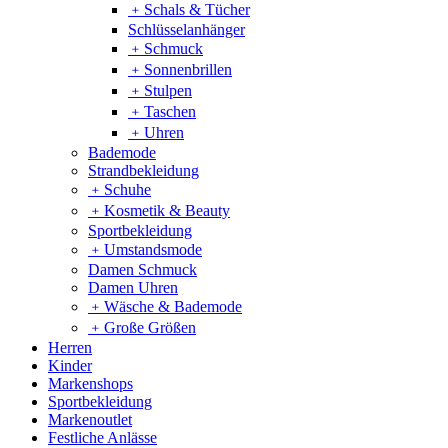
﹢
Schals & Tücher
Schlüsselanhänger
﹢
Schmuck
﹢
Sonnenbrillen
﹢
Stulpen
﹢
Taschen
﹢
Uhren
Bademode
Strandbekleidung
﹢
Schuhe
﹢
Kosmetik & Beauty
Sportbekleidung
﹢
Umstandsmode
Damen Schmuck
Damen Uhren
﹢
Wäsche & Bademode
﹢
Große Größen
Herren
Kinder
Markenshops
Sportbekleidung
Markenoutlet
Festliche Anlässe