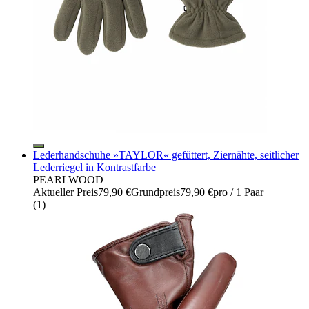
Lederhandschuhe »TAYLOR« gefüttert, Ziernähte, seitlicher
Lederriegel in Kontrastfarbe
PEARLWOOD
Aktueller Preis
79,90 €
Grundpreis
79,90 €
pro
/
1 Paar
(
1
)