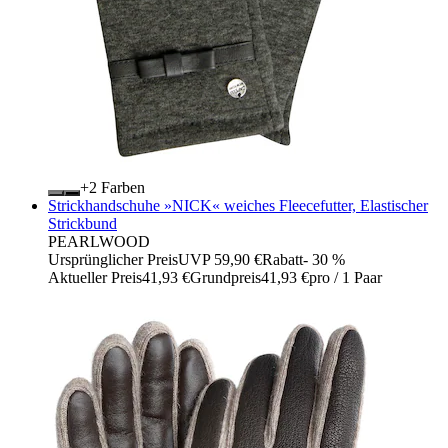
+
Farben
Strickhandschuhe »NICK« weiches Fleecefutter, Elastischer
Strickbund
PEARLWOOD
Ursprünglicher Preis
UVP 59,90 €
Rabatt
- 30 %
Aktueller Preis
41,93 €
Grundpreis
41,93 €
pro
/
1 Paar