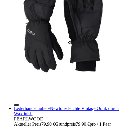
Lederhandschuhe »Newton« leichte Vintage Optik durch
Waxfinish
PEARLWOOD
Aktueller Preis
79,90 €
Grundpreis
79,90 €
pro
/
1 Paar