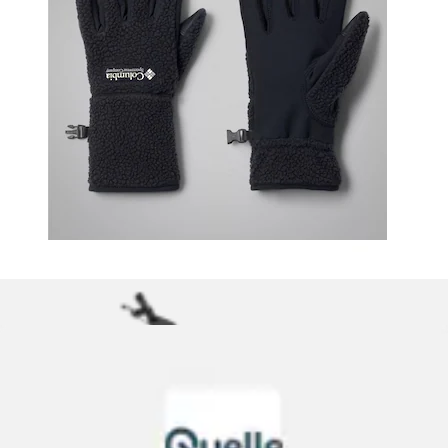
Neu
Strickhandschuhe »UA HALFTIME GLOVES« für
Sportmode und Outdoormode, aus 100%...
Under Armour®
Aktueller Preis
ab
21,99 €