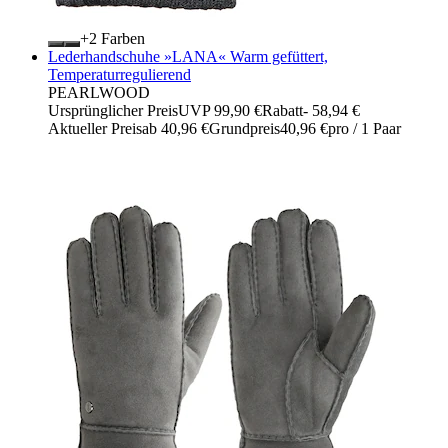
+
Farben
Lederhandschuhe »LANA« Warm gefüttert,
Temperaturregulierend
PEARLWOOD
Ursprünglicher Preis
UVP 99,90 €
Rabatt
- 58,94 €
Aktueller Preis
ab
40,96 €
Grundpreis
40,96 €
pro
/
1 Paar