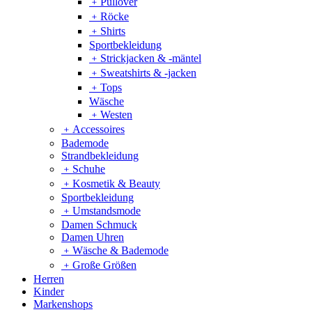
﹢
Pullover
﹢
Röcke
﹢
Shirts
Sportbekleidung
﹢
Strickjacken & -mäntel
﹢
Sweatshirts & -jacken
﹢
Tops
Wäsche
﹢
Westen
﹢
Accessoires
Bademode
Strandbekleidung
﹢
Schuhe
﹢
Kosmetik & Beauty
Sportbekleidung
﹢
Umstandsmode
Damen Schmuck
Damen Uhren
﹢
Wäsche & Bademode
﹢
Große Größen
Herren
Kinder
Markenshops