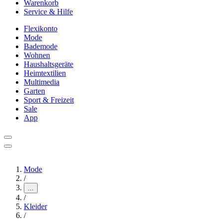
Warenkorb
Service & Hilfe
Flexikonto
Mode
Bademode
Wohnen
Haushaltsgeräte
Heimtextilien
Multimedia
Garten
Sport & Freizeit
Sale
App
Mode
/
...
/
Kleider
/