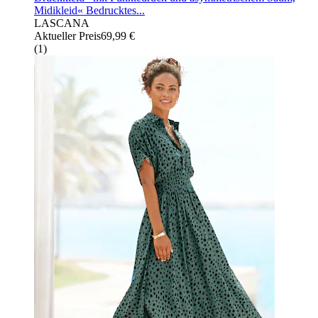
Midikleid« Bedrucktes...
LASCANA
Aktueller Preis
69,99 €
(
1
)