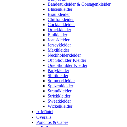
Bandeaukleider & Corsagenkleider
Blusenkleider
Brautkleider
Chiffonkleider
Cocktailkleider
Druckkleider
Etuikleider
Jeanskleider
Jerseykleider
Maxikleider
Neckholderkleider
Off-Shoulder-Kleider
One Shoulder-Kleider
Partykleider
Shirtkleider
Sommerkleider
Spitzenkleider
Strandkleider
Strickkleider
Sweatkleider
Wickelkleider
﹢
Mäntel
Overalls
Ponchos & Capes