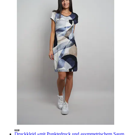
Druckkleid »mit Punktedruck und asymmetrischem Saum,