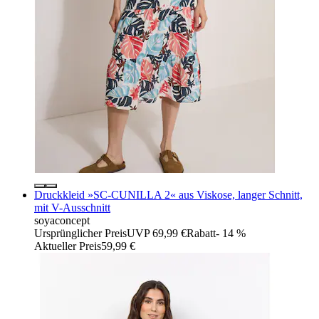
Druckkleid »SC-CUNILLA 2« aus Viskose, langer Schnitt,
mit V-Ausschnitt
soyaconcept
Ursprünglicher Preis
UVP 69,99 €
Rabatt
- 14 %
Aktueller Preis
59,99 €