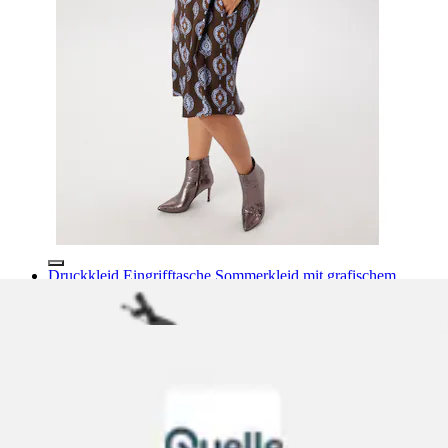
Druckkleid Eingrifftasche Sommerkleid mit grafischem
Muster
TOM TAILOR PLUS
Ursprünglicher Preis
UVP 89,99 €
Rabatt
- 42 %
Aktueller Preis
ab
51,98 €