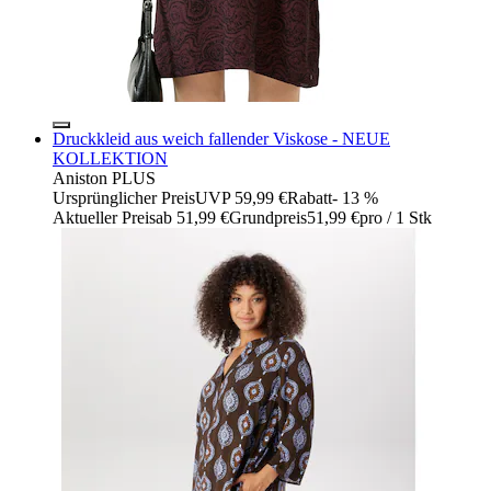
Druckkleid aus weich fallender Viskose - NEUE
KOLLEKTION
Aniston PLUS
Ursprünglicher Preis
UVP 59,99 €
Rabatt
- 13 %
Aktueller Preis
ab
51,99 €
Grundpreis
51,99 €
pro
/
1 Stk