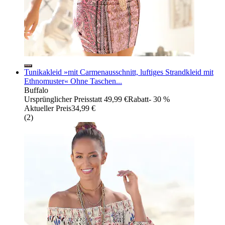
Tunikakleid »mit Carmenausschnitt, luftiges Strandkleid mit
Ethnomuster« Ohne Taschen...
Buffalo
Ursprünglicher Preis
statt 49,99 €
Rabatt
- 30 %
Aktueller Preis
34,99 €
(
2
)