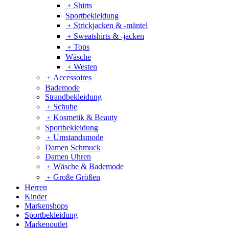
﹢
Shirts
Sportbekleidung
﹢
Strickjacken & -mäntel
﹢
Sweatshirts & -jacken
﹢
Tops
Wäsche
﹢
Westen
﹢
Accessoires
Bademode
Strandbekleidung
﹢
Schuhe
﹢
Kosmetik & Beauty
Sportbekleidung
﹢
Umstandsmode
Damen Schmuck
Damen Uhren
﹢
Wäsche & Bademode
﹢
Große Größen
Herren
Kinder
Markenshops
Sportbekleidung
Markenoutlet