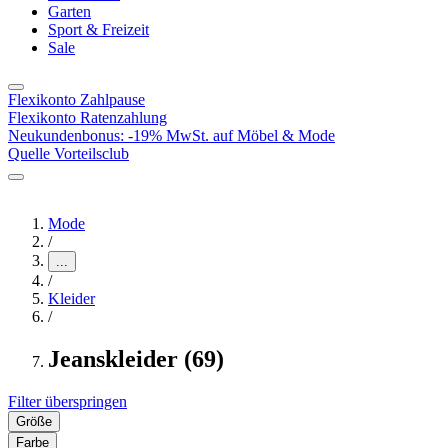
Garten
Sport & Freizeit
Sale
Flexikonto Zahlpause
Flexikonto Ratenzahlung
Neukundenbonus: -19% MwSt. auf Möbel & Mode
Quelle Vorteilsclub
Mode
/
...
/
Kleider
/
Jeanskleider (69)
Filter überspringen
Größe
Farbe