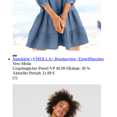
Jeanskleid »VMSILLA« Brusttaschen | Eingrifftaschen
Vero Moda
Ursprünglicher Preis
UVP 49,99 €
Rabatt
- 36 %
Aktueller Preis
ab
31,99 €
(
1
)