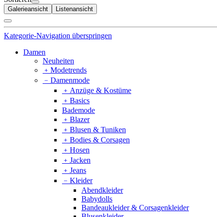
Galerieansicht
Listenansicht
Kategorie-Navigation überspringen
Damen
Neuheiten
﹢
Modetrends
﹣
Damenmode
﹢
Anzüge & Kostüme
﹢
Basics
Bademode
﹢
Blazer
﹢
Blusen & Tuniken
﹢
Bodies & Corsagen
﹢
Hosen
﹢
Jacken
﹢
Jeans
﹣
Kleider
Abendkleider
Babydolls
Bandeaukleider & Corsagenkleider
Blusenkleider