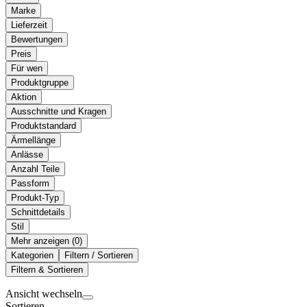
Marke
Lieferzeit
Bewertungen
Preis
Für wen
Produktgruppe
Aktion
Ausschnitte und Kragen
Produktstandard
Ärmellänge
Anlässe
Anzahl Teile
Passform
Produkt-Typ
Schnittdetails
Stil
Mehr anzeigen (
)
Kategorien
Filtern / Sortieren
Filtern & Sortieren
Ansicht wechseln
Sortieren