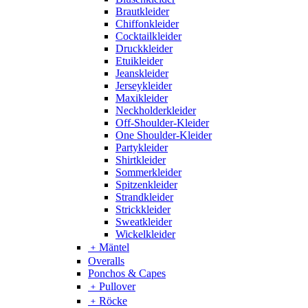
Brautkleider
Chiffonkleider
Cocktailkleider
Druckkleider
Etuikleider
Jeanskleider
Jerseykleider
Maxikleider
Neckholderkleider
Off-Shoulder-Kleider
One Shoulder-Kleider
Partykleider
Shirtkleider
Sommerkleider
Spitzenkleider
Strandkleider
Strickkleider
Sweatkleider
Wickelkleider
﹢
Mäntel
Overalls
Ponchos & Capes
﹢
Pullover
﹢
Röcke