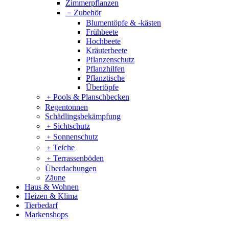
Zimmerpflanzen
﹣
Zubehör
Blumentöpfe & -kästen
Frühbeete
Hochbeete
Kräuterbeete
Pflanzenschutz
Pflanzhilfen
Pflanztische
Übertöpfe
﹢
Pools & Planschbecken
Regentonnen
Schädlingsbekämpfung
﹢
Sichtschutz
﹢
Sonnenschutz
﹢
Teiche
﹢
Terrassenböden
Überdachungen
Zäune
Haus & Wohnen
Heizen & Klima
Tierbedarf
Markenshops