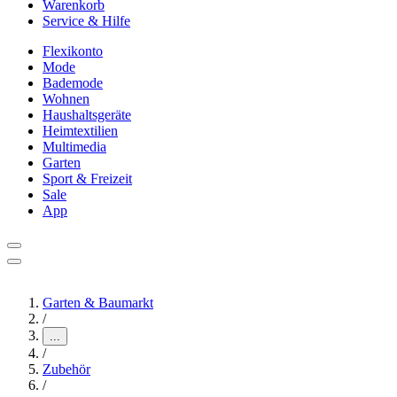
Warenkorb
Service & Hilfe
Flexikonto
Mode
Bademode
Wohnen
Haushaltsgeräte
Heimtextilien
Multimedia
Garten
Sport & Freizeit
Sale
App
Garten & Baumarkt
/
...
/
Zubehör
/