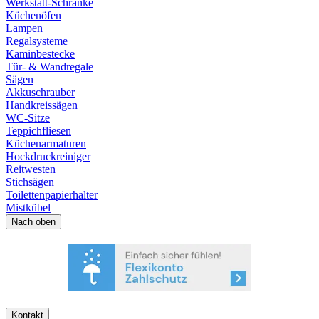
Werkstatt-Schränke
Küchenöfen
Lampen
Regalsysteme
Kaminbestecke
Tür- & Wandregale
Sägen
Akkuschrauber
Handkreissägen
WC-Sitze
Teppichfliesen
Küchenarmaturen
Hockdruckreiniger
Reitwesten
Stichsägen
Toilettenpapierhalter
Mistkübel
Nach oben
Kontakt