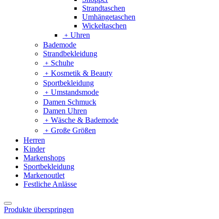
Strandtaschen
Umhängetaschen
Wickeltaschen
﹢
Uhren
Bademode
Strandbekleidung
﹢
Schuhe
﹢
Kosmetik & Beauty
Sportbekleidung
﹢
Umstandsmode
Damen Schmuck
Damen Uhren
﹢
Wäsche & Bademode
﹢
Große Größen
Herren
Kinder
Markenshops
Sportbekleidung
Markenoutlet
Festliche Anlässe
Produkte überspringen