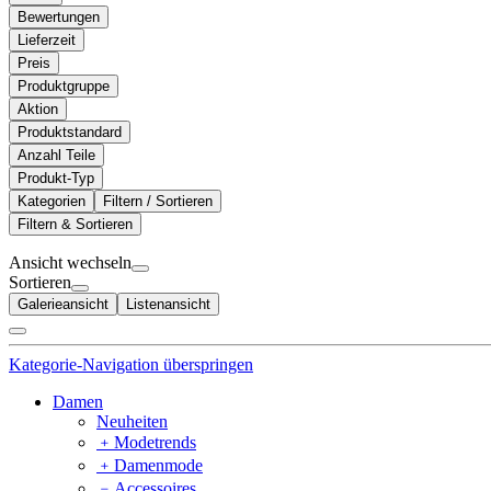
Bewertungen
Lieferzeit
Preis
Produktgruppe
Aktion
Produktstandard
Anzahl Teile
Produkt-Typ
Kategorien
Filtern / Sortieren
Filtern & Sortieren
Ansicht wechseln
Sortieren
Galerieansicht
Listenansicht
Kategorie-Navigation überspringen
Damen
Neuheiten
﹢
Modetrends
﹢
Damenmode
﹣
Accessoires