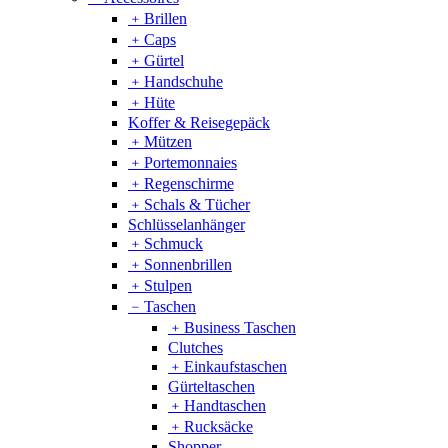
﹢
Brillen
﹢
Caps
﹢
Gürtel
﹢
Handschuhe
﹢
Hüte
Koffer & Reisegepäck
﹢
Mützen
﹢
Portemonnaies
﹢
Regenschirme
﹢
Schals & Tücher
Schlüsselanhänger
﹢
Schmuck
﹢
Sonnenbrillen
﹢
Stulpen
﹣
Taschen
﹢
Business Taschen
Clutches
﹢
Einkaufstaschen
Gürteltaschen
﹢
Handtaschen
﹢
Rucksäcke
Shopper