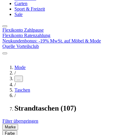
Garten
Sport & Freizeit
Sale
Flexikonto Zahlpause
Flexikonto Ratenzahlung
Neukundenbonus: -19% MwSt. auf Möbel & Mode
Quelle Vorteilsclub
Mode
/
...
/
Taschen
/
Strandtaschen (107)
Filter überspringen
Marke
Farbe