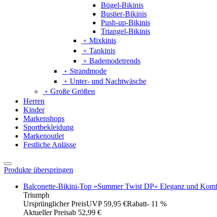
Bügel-Bikinis
Bustier-Bikinis
Push-up-Bikinis
Triangel-Bikinis
﹢
Mixkinis
﹢
Tankinis
﹢
Bademodetrends
﹢
Strandmode
﹢
Unter- und Nachtwäsche
﹢
Große Größen
Herren
Kinder
Markenshops
Sportbekleidung
Markenoutlet
Festliche Anlässe
Produkte überspringen
Balconette-Bikini-Top »Summer Twist DP« Eleganz und Komf
Triumph
Ursprünglicher Preis
UVP 59,95 €
Rabatt
- 11 %
Aktueller Preis
ab
52,99 €