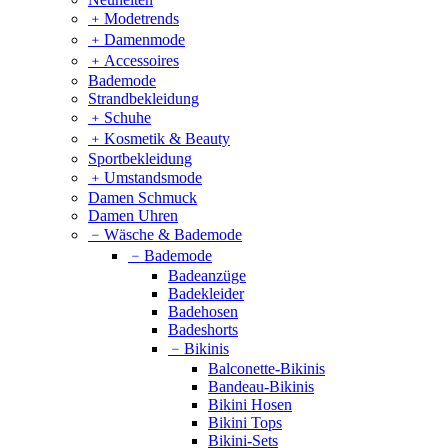
﹢
Modetrends
﹢
Damenmode
﹢
Accessoires
Bademode
Strandbekleidung
﹢
Schuhe
﹢
Kosmetik & Beauty
Sportbekleidung
﹢
Umstandsmode
Damen Schmuck
Damen Uhren
﹣
Wäsche & Bademode
﹣
Bademode
Badeanzüge
Badekleider
Badehosen
Badeshorts
﹣
Bikinis
Balconette-Bikinis
Bandeau-Bikinis
Bikini Hosen
Bikini Tops
Bikini-Sets