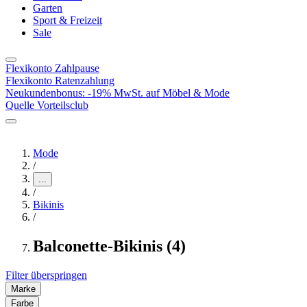
Garten
Sport & Freizeit
Sale
Flexikonto Zahlpause
Flexikonto Ratenzahlung
Neukundenbonus: -19% MwSt. auf Möbel & Mode
Quelle Vorteilsclub
Mode
/
...
/
Bikinis
/
Balconette-Bikinis (4)
Filter überspringen
Marke
Farbe