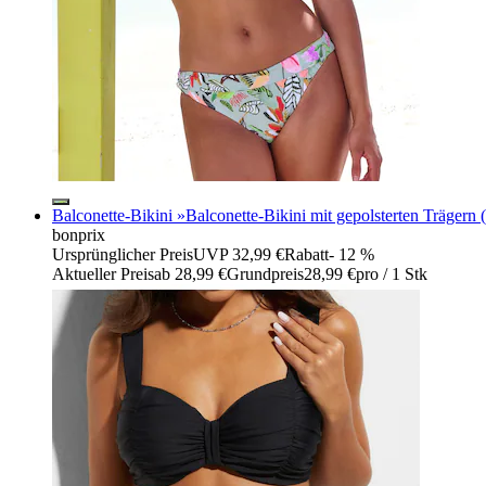
Balconette-Bikini »Balconette-Bikini mit gepolsterten Trägern (2-
bonprix
Ursprünglicher Preis
UVP 32,99 €
Rabatt
- 12 %
Aktueller Preis
ab
28,99 €
Grundpreis
28,99 €
pro
/
1 Stk