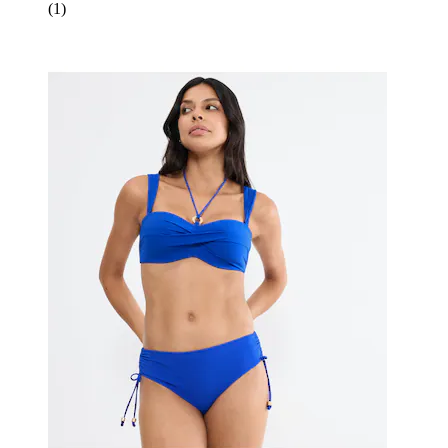
(
1
)