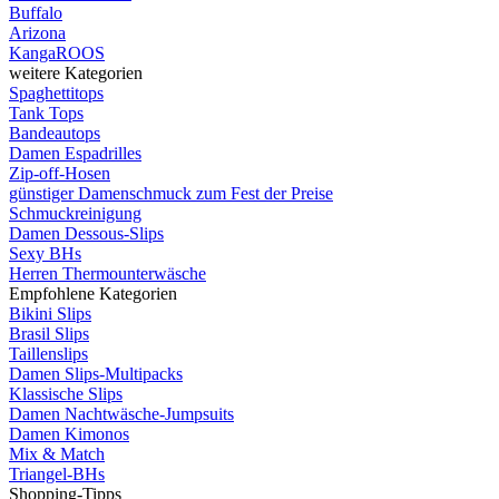
Buffalo
Arizona
KangaROOS
weitere Kategorien
Spaghettitops
Tank Tops
Bandeautops
Damen Espadrilles
Zip-off-Hosen
günstiger Damenschmuck zum Fest der Preise
Schmuckreinigung
Damen Dessous-Slips
Sexy BHs
Herren Thermounterwäsche
Empfohlene Kategorien
Bikini Slips
Brasil Slips
Taillenslips
Damen Slips-Multipacks
Klassische Slips
Damen Nachtwäsche-Jumpsuits
Damen Kimonos
Mix & Match
Triangel-BHs
Shopping-Tipps