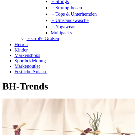
﹢
Strings
﹢
Strumpfhosen
﹢
Tops & Unterhemden
﹢
Umstandswäsche
﹢
Yogawear
Multipacks
﹢
Große Größen
Herren
Kinder
Markenshops
Sportbekleidung
Markenoutlet
Festliche Anlässe
BH-Trends