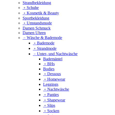
Strandbekleidung
﹢
Schuhe
﹢
Kosmetik & Beauty
Sportbekleidung
﹢
Umstandsmode
Damen Schmuck
Damen Uhren
﹣
Wäsche & Bademode
﹢
Bademode
﹢
Strandmode
﹣
Unter- und Nachtwäsche
Bademäntel
﹢
BHs
Bodies
﹢
Dessous
﹢
Homewear
Leggings
﹢
Nachtwäsche
﹢
Panties
﹢
Shapewear
﹢
Slips
﹢
Socken