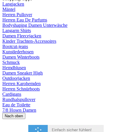
Langjacken
Mäntel
Herren Pullover
Herren Eau De Parfums
Bodyshaping Damen Unterwäsche
Langarm Shirts
Damen Fleecejacken
Kinder Trachten-Accessoires
Bootcut-jeans
Kunstlederhosen
Damen Winterboots
Schmuck
Hemdblusen
Damen Sneaker High
Outdoorjacken
Herren Karohemden
Herren Schnürboots
Cardigans
Rundhalspullover
Eau de Toilette
7/8 Hosen Damen
Nach oben