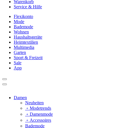
Warenkorb
Service & Hilfe
Flexikonto
Mode
Bademode
Wohnen
Haushaltsgeräte
Heimtextilien
Multimedia
Garten
Sport & Freizeit
Sale
App
Damen
Neuheiten
﹢
Modetrends
﹢
Damenmode
﹢
Accessoires
Bademode