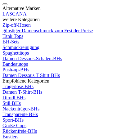
Alternative Marken
LASCANA
weitere Kategorien
Zip-off-Hosen
günstiger Damenschmuck zum Fest der Preise
Tank Tops
BH-Sets
Schmuckreinigung
Spaghettitops
Damen Dessous-Schalen-BHs
Bandeautops
Push-up-BHs
Damen Dessous T-Shirt-BHs
Empfohlene Kategorien
Trägerlose-BHs
Damen T-Shirt-BHs
Dirndl BHs
Still-BHs
Nackenträger-BHs
Transparente BHs
Sport-BHs
Große Cups
Rückenfreie-BHs
Bustiers