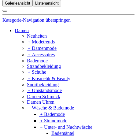
Galerieansicht
Listenansicht
Kategorie-Navigation überspringen
Damen
Neuheiten
﹢
Modetrends
﹢
Damenmode
﹢
Accessoires
Bademode
Strandbekleidung
﹢
Schuhe
﹢
Kosmetik & Beauty
Sportbekleidung
﹢
Umstandsmode
Damen Schmuck
Damen Uhren
﹣
Wäsche & Bademode
﹢
Bademode
﹢
Strandmode
﹣
Unter- und Nachtwäsche
Bademäntel