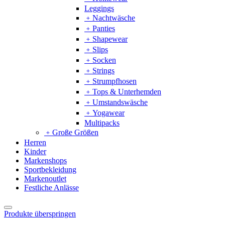
Leggings
﹢
Nachtwäsche
﹢
Panties
﹢
Shapewear
﹢
Slips
﹢
Socken
﹢
Strings
﹢
Strumpfhosen
﹢
Tops & Unterhemden
﹢
Umstandswäsche
﹢
Yogawear
Multipacks
﹢
Große Größen
Herren
Kinder
Markenshops
Sportbekleidung
Markenoutlet
Festliche Anlässe
Produkte überspringen