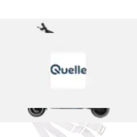
BH-Träger 2 Stk. Trägerbreite 1,8 cm - transparent, zum
Austauschen
Abracada Bra
Aktueller Preis
9,99 €