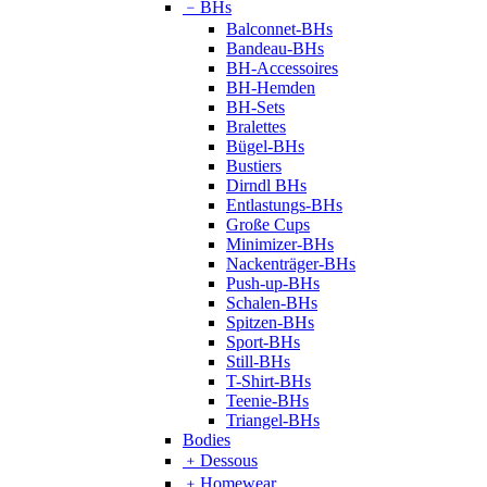
﹣
BHs
Balconnet-BHs
Bandeau-BHs
BH-Accessoires
BH-Hemden
BH-Sets
Bralettes
Bügel-BHs
Bustiers
Dirndl BHs
Entlastungs-BHs
Große Cups
Minimizer-BHs
Nackenträger-BHs
Push-up-BHs
Schalen-BHs
Spitzen-BHs
Sport-BHs
Still-BHs
T-Shirt-BHs
Teenie-BHs
Triangel-BHs
Bodies
﹢
Dessous
﹢
Homewear