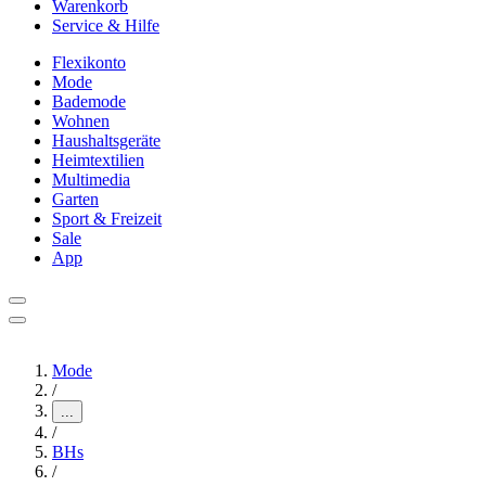
Warenkorb
Service & Hilfe
Flexikonto
Mode
Bademode
Wohnen
Haushaltsgeräte
Heimtextilien
Multimedia
Garten
Sport & Freizeit
Sale
App
Mode
/
...
/
BHs
/