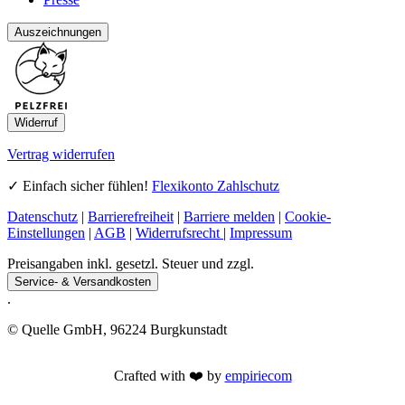
Auszeichnungen
Widerruf
Vertrag widerrufen
✓ Einfach sicher fühlen!
Flexikonto Zahlschutz
Datenschutz
|
Barrierefreiheit
|
Barriere melden
|
Cookie-
Einstellungen
|
AGB
|
Widerrufsrecht
|
Impressum
Preisangaben inkl. gesetzl. Steuer und zzgl.
Service- & Versandkosten
.
© Quelle GmbH, 96224 Burgkunstadt
Crafted with ❤️ by
empiriecom