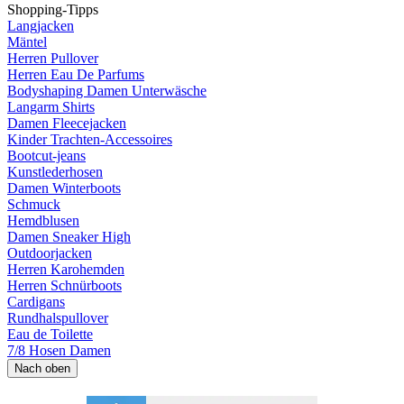
Shopping-Tipps
Langjacken
Mäntel
Herren Pullover
Herren Eau De Parfums
Bodyshaping Damen Unterwäsche
Langarm Shirts
Damen Fleecejacken
Kinder Trachten-Accessoires
Bootcut-jeans
Kunstlederhosen
Damen Winterboots
Schmuck
Hemdblusen
Damen Sneaker High
Outdoorjacken
Herren Karohemden
Herren Schnürboots
Cardigans
Rundhalspullover
Eau de Toilette
7/8 Hosen Damen
Nach oben