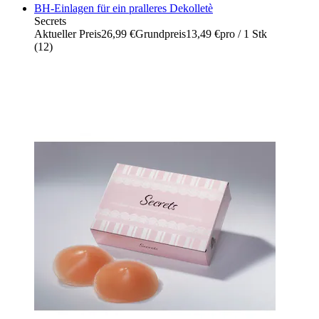
BH-Einlagen für ein pralleres Dekolletè
Secrets
Aktueller Preis
26,99 €
Grundpreis
13,49 €
pro
/
1 Stk
(
12
)