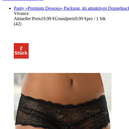
Panty »Premium Dessous« Packung, im attraktiven Doppelpack 
Vivance
Aktueller Preis
19,99 €
Grundpreis
9,99 €
pro
/
1 Stk
(
42
)