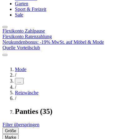
Garten
Sport & Freizeit
Sale
Flexikonto Zahlpause
Flexikonto Ratenzahlung
Neukundenbonus: -19% MwSt. auf Möbel & Mode
Quelle Vorteilsclub
Mode
/
...
/
Reizwäsche
/
Panties (35)
Filter überspringen
Größe
Marke