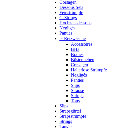
Corsagen
Dessous Sets
Feinstrümpfe
G-Strings
Hochzeitsdessous
Negligés
Panties
﹣
Reizwäsche
Accessoires
BHs
Bodies
Büstenheben
Corsagen
Halterlose Strümpfe
Negligés
Panties
Slips
Strapse
Strings
Tops
Slips
Strapsgürtel
Strapsstrümpfe
Strings
Tangas