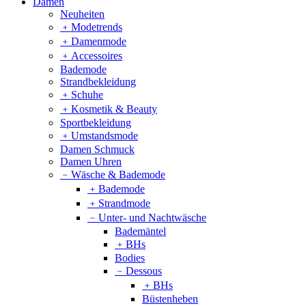
Damen
Neuheiten
﹢
Modetrends
﹢
Damenmode
﹢
Accessoires
Bademode
Strandbekleidung
﹢
Schuhe
﹢
Kosmetik & Beauty
Sportbekleidung
﹢
Umstandsmode
Damen Schmuck
Damen Uhren
﹣
Wäsche & Bademode
﹢
Bademode
﹢
Strandmode
﹣
Unter- und Nachtwäsche
Bademäntel
﹢
BHs
Bodies
﹣
Dessous
﹢
BHs
Büstenheben