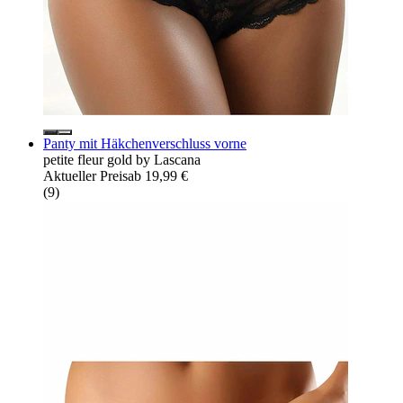
Panty mit Häkchenverschluss vorne
petite fleur gold by Lascana
Aktueller Preis
ab
19,99 €
(
9
)