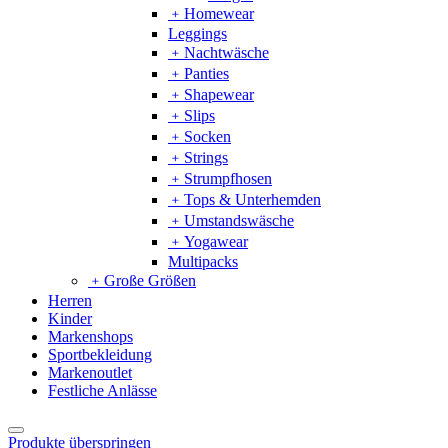
﹢
Homewear
Leggings
﹢
Nachtwäsche
﹢
Panties
﹢
Shapewear
﹢
Slips
﹢
Socken
﹢
Strings
﹢
Strumpfhosen
﹢
Tops & Unterhemden
﹢
Umstandswäsche
﹢
Yogawear
Multipacks
﹢
Große Größen
Herren
Kinder
Markenshops
Sportbekleidung
Markenoutlet
Festliche Anlässe
Produkte überspringen