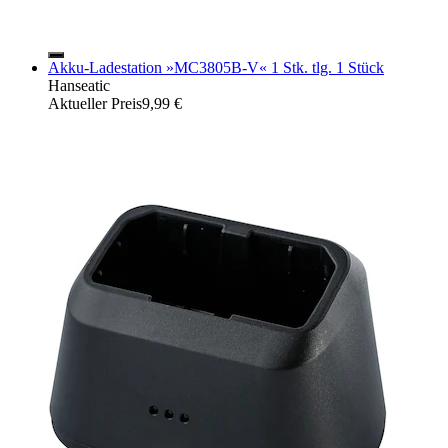
Akku-Ladestation »MC3805B-V« 1 Stk. tlg. 1 Stück
Hanseatic
Aktueller Preis
9,99 €