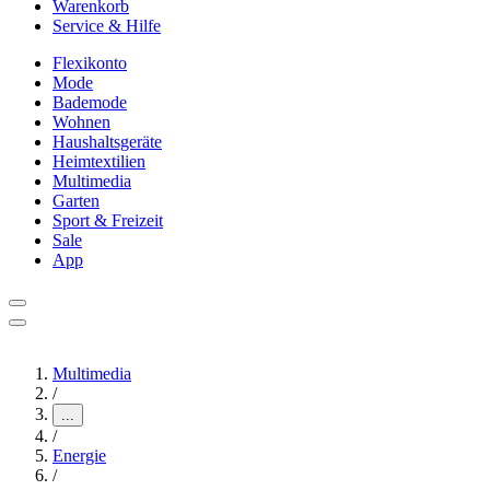
Warenkorb
Service & Hilfe
Flexikonto
Mode
Bademode
Wohnen
Haushaltsgeräte
Heimtextilien
Multimedia
Garten
Sport & Freizeit
Sale
App
Multimedia
/
...
/
Energie
/