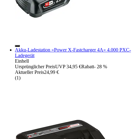
Akku-Ladestation »Power X-Fastcharger 4A« 4.000 PXC-
Ladegerät
Einhell
Ursprünglicher Preis
UVP 34,95 €
Rabatt
- 28 %
Aktueller Preis
24,99 €
(
1
)