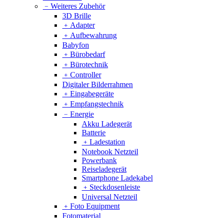
﹣
Weiteres Zubehör
3D Brille
﹢
Adapter
﹢
Aufbewahrung
Babyfon
﹢
Bürobedarf
﹢
Bürotechnik
﹢
Controller
Digitaler Bilderrahmen
﹢
Eingabegeräte
﹢
Empfangstechnik
﹣
Energie
Akku Ladegerät
Batterie
﹢
Ladestation
Notebook Netzteil
Powerbank
Reiseladegerät
Smartphone Ladekabel
﹢
Steckdosenleiste
Universal Netzteil
﹢
Foto Equipment
Fotomaterial