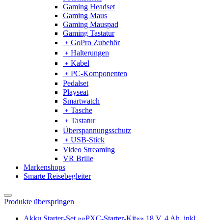
Gaming Headset
Gaming Maus
Gaming Mauspad
Gaming Tastatur
﹢
GoPro Zubehör
﹢
Halterungen
﹢
Kabel
﹢
PC-Komponenten
Pedalset
Playseat
Smartwatch
﹢
Tasche
﹢
Tastatur
Überspannungsschutz
﹢
USB-Stick
Video Streaming
VR Brille
Markenshops
Smarte Reisebegleiter
Produkte überspringen
Akku Starter-Set »»PXC-Starter-Kit«« 18 V, 4 Ah, inkl.