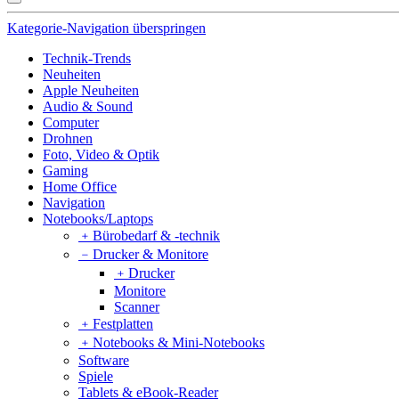
Kategorie-Navigation überspringen
Technik-Trends
Neuheiten
Apple Neuheiten
Audio & Sound
Computer
Drohnen
Foto, Video & Optik
Gaming
Home Office
Navigation
Notebooks/Laptops
﹢
Bürobedarf & -technik
﹣
Drucker & Monitore
﹢
Drucker
Monitore
Scanner
﹢
Festplatten
﹢
Notebooks & Mini-Notebooks
Software
Spiele
Tablets & eBook-Reader