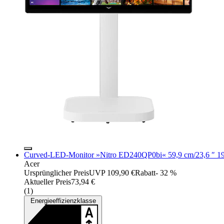
Curved-LED-Monitor »Nitro ED240QP0bi« 59,9 cm/23,6 ″ 192
Acer
Ursprünglicher Preis
UVP 109,90 €
Rabatt
- 32 %
Aktueller Preis
73,94 €
(
1
)
Energieeffizienzklasse