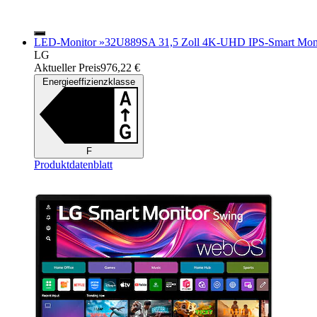
LED-Monitor »32U889SA 31,5 Zoll 4K-UHD IPS-Smart Monito
LG
Aktueller Preis
976,22 €
Energieeffizienzklasse
F
Produktdatenblatt