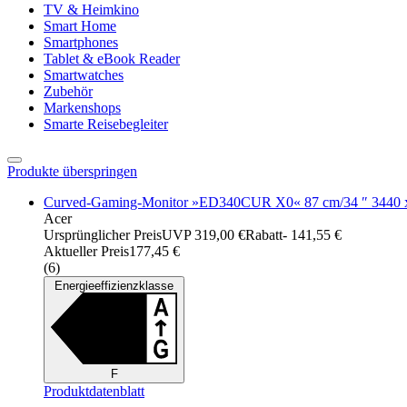
TV & Heimkino
Smart Home
Smartphones
Tablet & eBook Reader
Smartwatches
Zubehör
Markenshops
Smarte Reisebegleiter
Produkte überspringen
Curved-Gaming-Monitor »ED340CUR X0« 87 cm/34 ″ 3440 x
Acer
Ursprünglicher Preis
UVP 319,00 €
Rabatt
- 141,55 €
Aktueller Preis
177,45 €
(
6
)
Energieeffizienzklasse
F
Produktdatenblatt