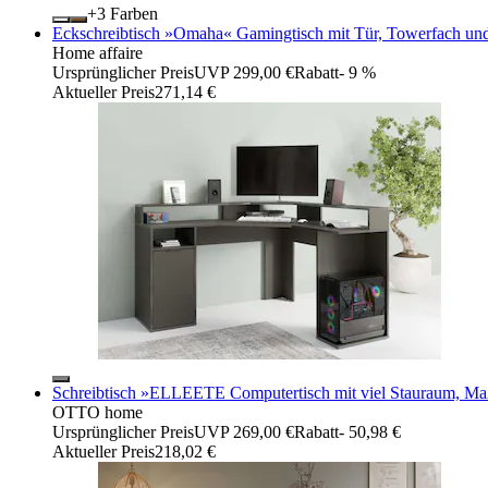
+
Farben
Eckschreibtisch »Omaha« Gamingtisch mit Tür, Towerfach und
Home affaire
Ursprünglicher Preis
UVP 299,00 €
Rabatt
- 9 %
Aktueller Preis
271,14 €
Schreibtisch »ELLEETE Computertisch mit viel Stauraum, Maß
OTTO home
Ursprünglicher Preis
UVP 269,00 €
Rabatt
- 50,98 €
Aktueller Preis
218,02 €