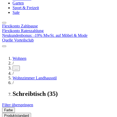
Garten
Sport & Freizeit
Sale
Flexikonto Zahlpause
Flexikonto Ratenzahlung
Neukundenbonus: -19% MwSt. auf Möbel & Mode
Quelle Vorteilsclub
Wohnen
/
...
/
Wohnzimmer Landhausstil
/
Schreibtisch (35)
Filter überspringen
Farbe
Produktstandard