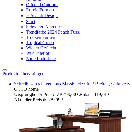
Oriental Outdoor
Runde Formen
﹢
Scandi Design
Samt
Schwarze Akzente
Trendfarbe 2024 Peach Fuzz
Trockenblumen
Tropical Green
Wiener Geflecht
Wild Interior
Zarte Pudertöne
Produkte überspringen
Schreibtisch »Luven, aus Massivholz« in 2 Breiten, variable Nut
OTTO home
Ursprünglicher Preis
UVP 499,00 €
Rabatt
- 119,01 €
Aktueller Preis
ab
379,99 €