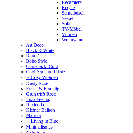
Recamiere
Regale
Schreibtisch
Sessel
Sofa
TV-Möbel
Vitrinen
Wohnwand
Art Deco
Black & White
Bouclé
Boho Style
Comeback: Cord
Cool Aqua und Holz
﹢
Cozy Wohnen
Dusty Rose
Frisch & Fruchtig
Grün trifft Rosé
Ibiza Feeling
Hacienda
Kleiner Balkon
Marmor
﹢
Living in Blue
Minimalismus
Naturtöne