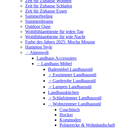
Zeit für Zuhause Wohnen
Zeit für Zuhause Schlafen
Zeit für Zuhause Essen
Summerfeeling
Summerdreams
Outdoor Oase
Wohlfühlambiente für jeden Tag
Wohlfühlambiente für jede Nacht
Farbe des Jahres 2025: Mocha Mousse
Hampton Style
﹣
Alpenwelt
Landhaus Accessoires
﹣
Landhaus Möbel
Bademöbel Landhausstil
﹢
Esszimmer Landhausstil
﹢
Garderobe Landhausstil
﹢
Lampen Landhausstil
Landhausküchen
﹢
Schlafzimmer Landhausstil
﹣
Wohnzimmer Landhausstil
Couchtisch
Hocker
Kommoden
Polsterecke & Wohnlandschaft