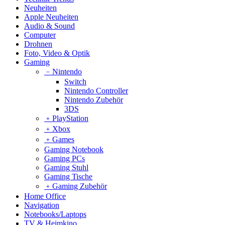
Neuheiten
Apple Neuheiten
Audio & Sound
Computer
Drohnen
Foto, Video & Optik
Gaming
﹣
Nintendo
Switch
Nintendo Controller
Nintendo Zubehör
3DS
﹢
PlayStation
﹢
Xbox
﹢
Games
Gaming Notebook
Gaming PCs
Gaming Stuhl
Gaming Tische
﹢
Gaming Zubehör
Home Office
Navigation
Notebooks/Laptops
TV & Heimkino