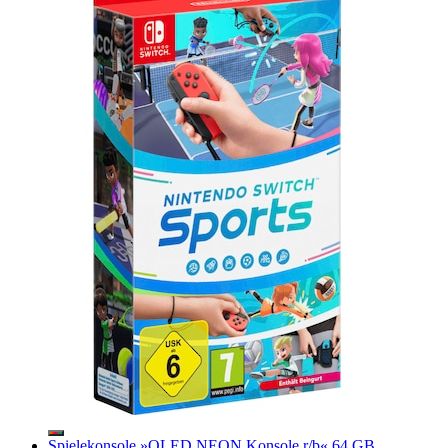
Spielekonsole »OLED NEON Konsole r/b« 64 GB