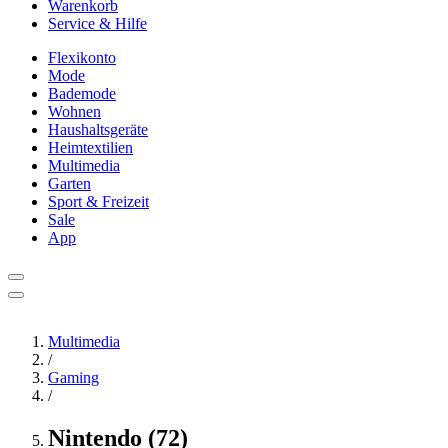
Warenkorb
Service & Hilfe
Flexikonto
Mode
Bademode
Wohnen
Haushaltsgeräte
Heimtextilien
Multimedia
Garten
Sport & Freizeit
Sale
App
Multimedia
/
Gaming
/
Nintendo (72)