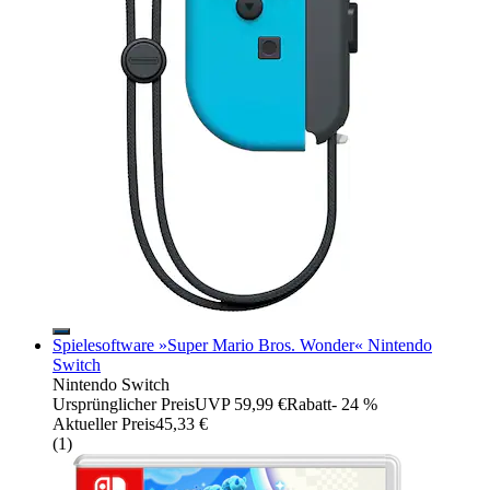
Spielesoftware »Super Mario Bros. Wonder« Nintendo
Switch
Nintendo Switch
Ursprünglicher Preis
UVP 59,99 €
Rabatt
- 24 %
Aktueller Preis
45,33 €
(
1
)