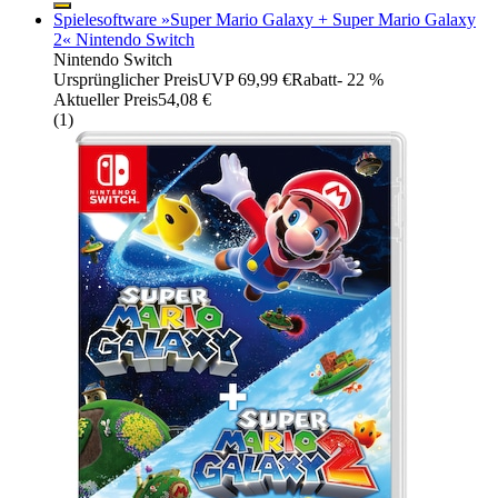
Spielesoftware »Super Mario Galaxy + Super Mario Galaxy
2« Nintendo Switch
Nintendo Switch
Ursprünglicher Preis
UVP 69,99 €
Rabatt
- 22 %
Aktueller Preis
54,08 €
(
1
)