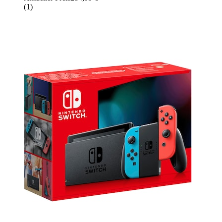
(
1
)