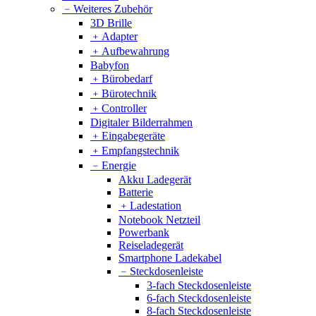
﹣
Weiteres Zubehör
3D Brille
﹢
Adapter
﹢
Aufbewahrung
Babyfon
﹢
Bürobedarf
﹢
Bürotechnik
﹢
Controller
Digitaler Bilderrahmen
﹢
Eingabegeräte
﹢
Empfangstechnik
﹣
Energie
Akku Ladegerät
Batterie
﹢
Ladestation
Notebook Netzteil
Powerbank
Reiseladegerät
Smartphone Ladekabel
﹣
Steckdosenleiste
3-fach Steckdosenleiste
6-fach Steckdosenleiste
8-fach Steckdosenleiste