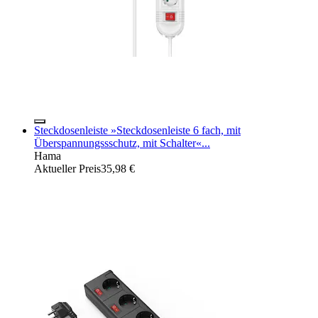
Steckdosenleiste »Steckdosenleiste 6 fach, mit
Überspannungssschutz, mit Schalter«...
Hama
Aktueller Preis
35,98 €