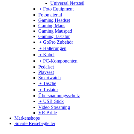
Universal Netzteil
﹢
Foto Equipment
Fotomaterial
Gaming Headset
Gaming Maus
Gaming Mauspad
Gaming Tastatur
﹢
GoPro Zubehör
﹢
Halterungen
﹢
Kabel
﹢
PC-Komponenten
Pedalset
Playseat
Smartwatch
﹢
Tasche
﹢
Tastatur
Überspannungsschutz
﹢
USB-Stick
Video Streaming
VR Brille
Markenshops
Smarte Reisebegleiter