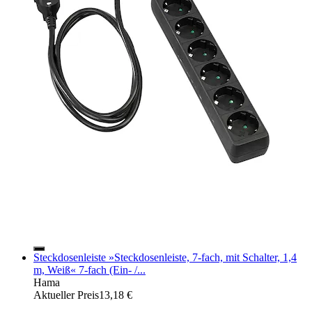
Steckdosenleiste »Steckdosenleiste, 7-fach, mit Schalter, 1,4
m, Weiß« 7-fach (Ein- /...
Hama
Aktueller Preis
13,18 €