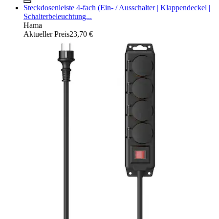
Steckdosenleiste 4-fach (Ein- / Ausschalter | Klappendeckel |
Schalterbeleuchtung...
Hama
Aktueller Preis
23,70 €