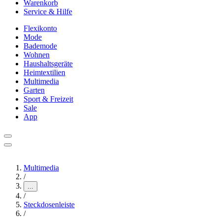
Warenkorb
Service & Hilfe
Flexikonto
Mode
Bademode
Wohnen
Haushaltsgeräte
Heimtextilien
Multimedia
Garten
Sport & Freizeit
Sale
App
Multimedia
/
...
/
Steckdosenleiste
/