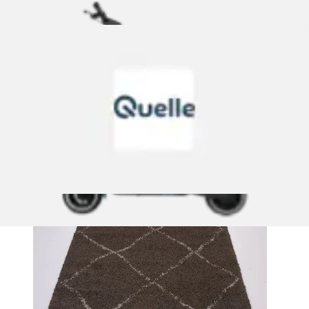
Hochflor-Teppich »Donna« rechteckig 30 mm Höhe
Wohnzimmer
GALLERY M branded by Musterring
Ursprünglicher Preis
UVP 69,00 €
Rabatt
- 21 %
Aktueller Preis
ab
53,99 €