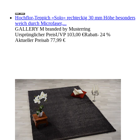
Hochflor-Teppich »Solo« rechteckig 30 mm Höhe besonders
weich durch Microfaser,...
GALLERY M branded by Musterring
Ursprünglicher Preis
UVP 103,00 €
Rabatt
- 24 %
Aktueller Preis
ab
77,99 €