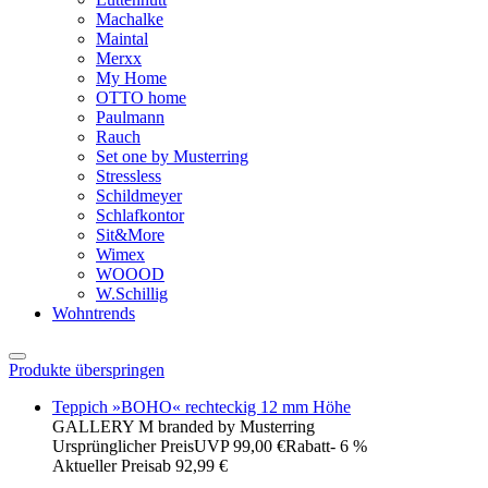
Machalke
Maintal
Merxx
My Home
OTTO home
Paulmann
Rauch
Set one by Musterring
Stressless
Schildmeyer
Schlafkontor
Sit&More
Wimex
WOOOD
W.Schillig
Wohntrends
Produkte überspringen
Teppich »BOHO« rechteckig 12 mm Höhe
GALLERY M branded by Musterring
Ursprünglicher Preis
UVP 99,00 €
Rabatt
- 6 %
Aktueller Preis
ab
92,99 €