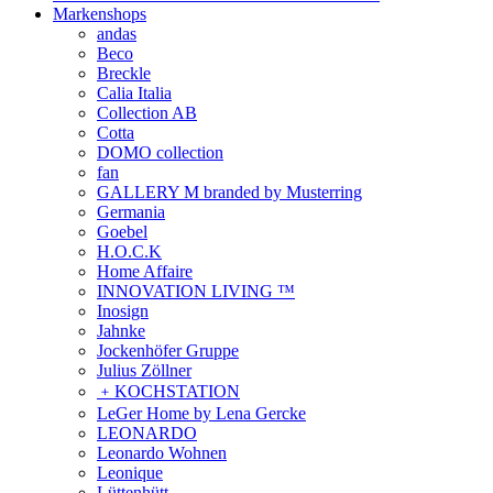
Markenshops
andas
Beco
Breckle
Calia Italia
Collection AB
Cotta
DOMO collection
fan
GALLERY M branded by Musterring
Germania
Goebel
H.O.C.K
Home Affaire
INNOVATION LIVING ™
Inosign
Jahnke
Jockenhöfer Gruppe
Julius Zöllner
﹢
KOCHSTATION
LeGer Home by Lena Gercke
LEONARDO
Leonardo Wohnen
Leonique
Lüttenhütt