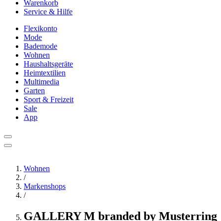
Warenkorb
Service & Hilfe
Flexikonto
Mode
Bademode
Wohnen
Haushaltsgeräte
Heimtextilien
Multimedia
Garten
Sport & Freizeit
Sale
App
Wohnen
/
Markenshops
/
GALLERY M branded by Musterring