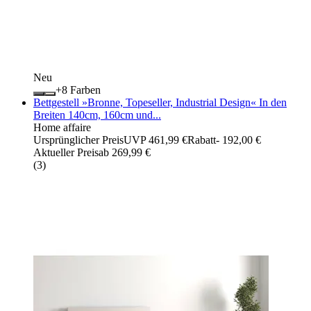
Neu
+
Farben
Bettgestell »Bronne, Topeseller, Industrial Design« In den
Breiten 140cm, 160cm und...
Home affaire
Ursprünglicher Preis
UVP 461,99 €
Rabatt
- 192,00 €
Aktueller Preis
ab
269,99 €
(
3
)