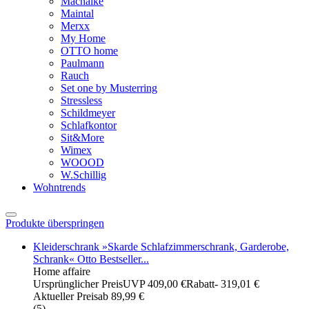
Machalke
Maintal
Merxx
My Home
OTTO home
Paulmann
Rauch
Set one by Musterring
Stressless
Schildmeyer
Schlafkontor
Sit&More
Wimex
WOOOD
W.Schillig
Wohntrends
Produkte überspringen
Kleiderschrank »Skarde Schlafzimmerschrank, Garderobe,
Schrank« Otto Bestseller...
Home affaire
Ursprünglicher Preis
UVP 409,00 €
Rabatt
- 319,01 €
Aktueller Preis
ab
89,99 €
(
5
)