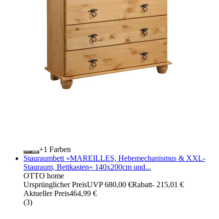
+
Farben
Stauraumbett »MAREILLES, Hebemechanismus & XXL-
Stauraum, Bettkasten« 140x200cm und...
OTTO home
Ursprünglicher Preis
UVP 680,00 €
Rabatt
- 215,01 €
Aktueller Preis
464,99 €
(
3
)