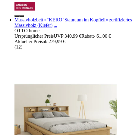
Massivholzbett »"KERO"Stauraum im Kopfteil« zertifiziertes
Massivholz (Kiefer),...
OTTO home
Ursprünglicher Preis
UVP 340,99 €
Rabatt
- 61,00 €
Aktueller Preis
ab
279,99 €
(
12
)