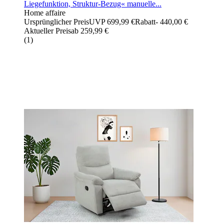
Liegefunktion, Struktur-Bezug« manuelle...
Home affaire
Ursprünglicher Preis
UVP 699,99 €
Rabatt
- 440,00 €
Aktueller Preis
ab
259,99 €
(
1
)