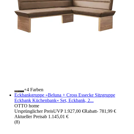
+
Farben
Eckbankgruppe »Beluna + Cross Essecke Sitzgruppe
Eckbank Küchenbank« Set, Eckbank, 2...
OTTO home
Ursprünglicher Preis
UVP 1.927,00 €
Rabatt
- 781,99 €
Aktueller Preis
ab
1.145,01 €
(
8
)