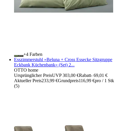
+
Farben
Esszimmerstuhl »Beluna + Cross Essecke Sitzgruppe
Eckbank Küchenbank« (Set) 2...
OTTO home
Ursprünglicher Preis
UVP 303,00 €
Rabatt
- 69,01 €
Aktueller Preis
233,99 €
Grundpreis
116,99 €
pro
/
1 Stk
(
5
)