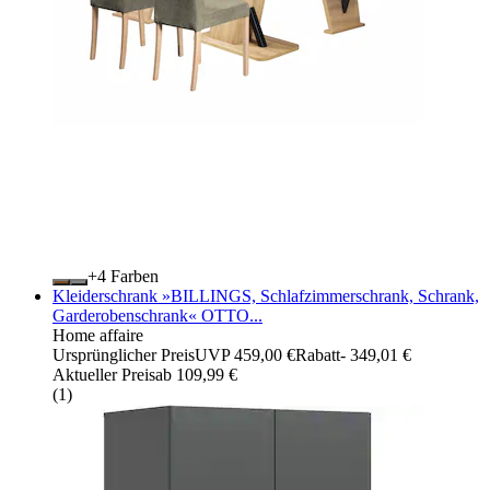
+
Farben
Kleiderschrank »BILLINGS, Schlafzimmerschrank, Schrank,
Garderobenschrank« OTTO...
Home affaire
Ursprünglicher Preis
UVP 459,00 €
Rabatt
- 349,01 €
Aktueller Preis
ab
109,99 €
(
1
)