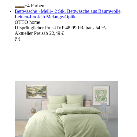
+
Farben
Bettwäsche »Melli« 2 Stk. Bettwäsche aus Baumwolle,
Leinen-Look in Melange-Optik
OTTO home
Ursprünglicher Preis
UVP 48,99 €
Rabatt
- 54 %
Aktueller Preis
ab
22,49 €
(
9
)