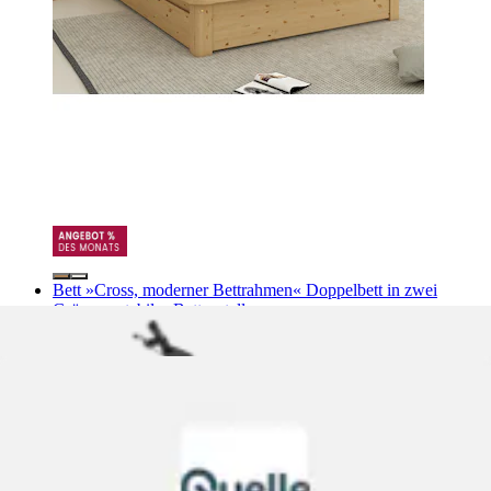
Bett »Cross, moderner Bettrahmen« Doppelbett in zwei
Grössen, stabiles Bettgestell
OTTO home
Ursprünglicher Preis
UVP 392,99 €
Rabatt
- 151,10 €
Aktueller Preis
ab
241,89 €
(
2
)