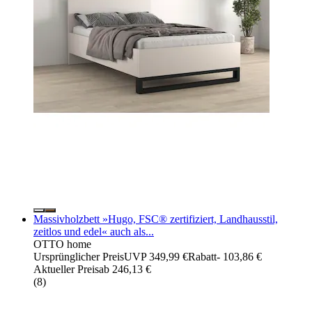
Massivholzbett »Hugo, FSC® zertifiziert, Landhausstil,
zeitlos und edel« auch als...
OTTO home
Ursprünglicher Preis
UVP 349,99 €
Rabatt
- 103,86 €
Aktueller Preis
ab
246,13 €
(
8
)