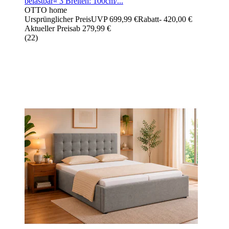
belastbar« 3 Breiten: 100cm/...
OTTO home
Ursprünglicher Preis
UVP 699,99 €
Rabatt
- 420,00 €
Aktueller Preis
ab
279,99 €
(
22
)