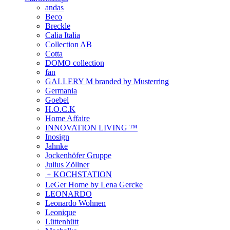
andas
Beco
Breckle
Calia Italia
Collection AB
Cotta
DOMO collection
fan
GALLERY M branded by Musterring
Germania
Goebel
H.O.C.K
Home Affaire
INNOVATION LIVING ™
Inosign
Jahnke
Jockenhöfer Gruppe
Julius Zöllner
﹢
KOCHSTATION
LeGer Home by Lena Gercke
LEONARDO
Leonardo Wohnen
Leonique
Lüttenhütt