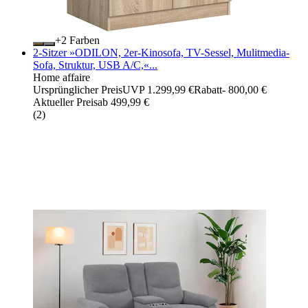
+
Farben
2-Sitzer »ODILON, 2er-Kinosofa, TV-Sessel, Mulitmedia-
Sofa, Struktur, USB A/C,«...
Home affaire
Ursprünglicher Preis
UVP 1.299,99 €
Rabatt
- 800,00 €
Aktueller Preis
ab
499,99 €
(
2
)