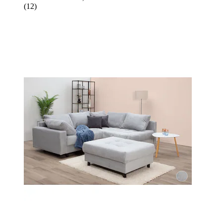
(
12
)