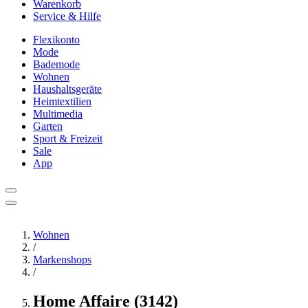
Warenkorb
Service & Hilfe
Flexikonto
Mode
Bademode
Wohnen
Haushaltsgeräte
Heimtextilien
Multimedia
Garten
Sport & Freizeit
Sale
App
Wohnen
/
Markenshops
/
Home Affaire (3142)