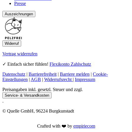
Presse
Auszeichnungen
Widerruf
Vertrag widerrufen
✓ Einfach sicher fühlen!
Flexikonto Zahlschutz
Datenschutz
|
Barrierefreiheit
|
Barriere melden
|
Cookie-
Einstellungen
|
AGB
|
Widerrufsrecht
|
Impressum
Preisangaben inkl. gesetzl. Steuer und zzgl.
Service- & Versandkosten
.
© Quelle GmbH, 96224 Burgkunstadt
Crafted with ❤️ by
empiriecom