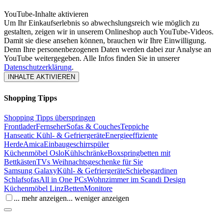
YouTube-Inhalte aktivieren
Um Ihr Einkaufserlebnis so abwechslungsreich wie möglich zu
gestalten, zeigen wir in unserem Onlineshop auch YouTube-Videos.
Damit sie diese ansehen können, brauchen wir Ihre Einwilligung.
Denn Ihre personenbezogenen Daten werden dabei zur Analyse an
YouTube weitergegeben. Alle Infos finden Sie in unserer
Datenschutzerklärung
.
INHALTE AKTIVIEREN
Shopping Tipps
Shopping Tipps überspringen
Frontlader
Fernseher
Sofas & Couches
Teppiche
Hanseatic Kühl- & Gefriergeräte
Energieeffiziente
Herde
Amica
Einbaugeschirrspüler
Küchenmöbel Oslo
Kühlschränke
Boxspringbetten mit
Bettkästen
TVs Weihnachtsgeschenke für Sie
Samsung Galaxy
Kühl- & Gefriergeräte
Schiebegardinen
Schlafsofas
All in One PCs
Wohnzimmer im Scandi Design
Küchenmöbel Linz
Betten
Monitore
... mehr anzeigen
... weniger anzeigen