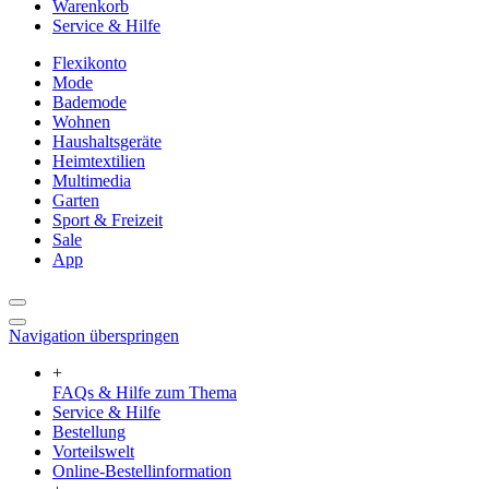
Warenkorb
Service & Hilfe
Flexikonto
Mode
Bademode
Wohnen
Haushaltsgeräte
Heimtextilien
Multimedia
Garten
Sport & Freizeit
Sale
App
Navigation überspringen
+
FAQs & Hilfe zum Thema
Service & Hilfe
Bestellung
Vorteilswelt
Online-Bestellinformation