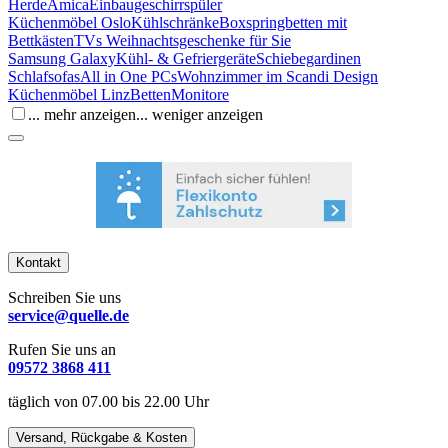
Herde
Amica
Einbaugeschirrspüler
Küchenmöbel Oslo
Kühlschränke
Boxspringbetten mit
Bettkästen
TVs Weihnachtsgeschenke für Sie
Samsung Galaxy
Kühl- & Gefriergeräte
Schiebegardinen
Schlafsofas
All in One PCs
Wohnzimmer im Scandi Design
Küchenmöbel Linz
Betten
Monitore
... mehr anzeigen
... weniger anzeigen
Kontakt
Schreiben Sie uns
service@quelle.de
Rufen Sie uns an
09572 3868 411
täglich von 07.00 bis 22.00 Uhr
Versand, Rückgabe & Kosten