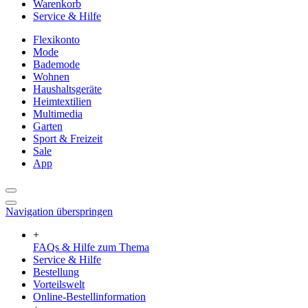
Warenkorb
Service & Hilfe
Flexikonto
Mode
Bademode
Wohnen
Haushaltsgeräte
Heimtextilien
Multimedia
Garten
Sport & Freizeit
Sale
App
Navigation überspringen
+
FAQs & Hilfe zum Thema
Service & Hilfe
Bestellung
Vorteilswelt
Online-Bestellinformation