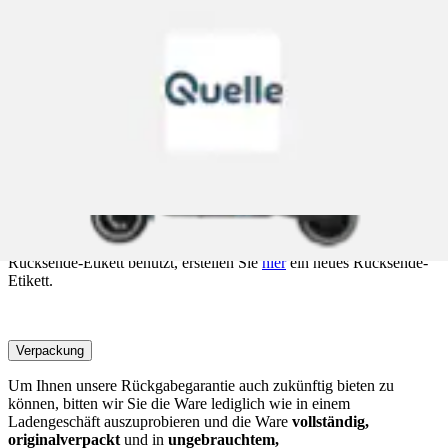
verwendet werden und Sie sparen sich ein separates Retouren-
Etikett.
Andernfalls drucken Sie das Rücksende-Etikett im Mein Konto-
Bereich „
Bestellungen & Lieferungen
“ aus und kleben Sie dieses
auf das Paket.
Das Rücksende-Etikett kann nur für Paketlieferungen digital
ausgedruckt werden. Bei Speditionsartikeln nehmen Sie bitte
Kontakt mit unserem Kundenservice auf. Hinweis: Handelt es sich
um Ware, die direkt vom Lieferanten verschickt wird, liegt das
Rücksende-Etikett im Paket bei.
Haben Sie aus dem Paket bereits Teile zurückgeschickt und das
Rücksende-Etikett benutzt, erstellen Sie
hier
ein neues Rücksende-
Etikett.
Verpackung
Um Ihnen unsere Rückgabegarantie auch zukünftig bieten zu
können, bitten wir Sie die Ware lediglich wie in einem
Ladengeschäft auszuprobieren und die Ware
vollständig,
originalverpackt
und in
ungebrauchtem,