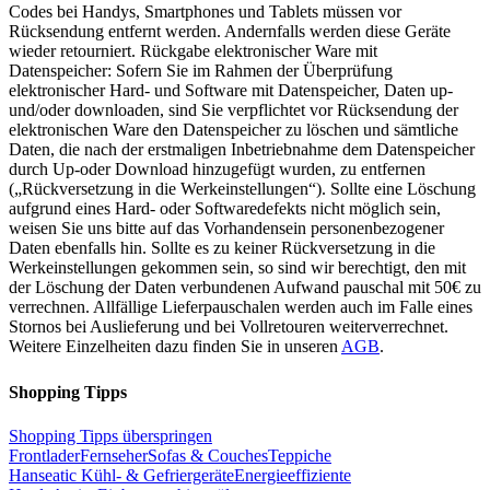
Codes bei Handys, Smartphones und Tablets müssen vor
Rücksendung entfernt werden. Andernfalls werden diese Geräte
wieder retourniert. Rückgabe elektronischer Ware mit
Datenspeicher: Sofern Sie im Rahmen der Überprüfung
elektronischer Hard- und Software mit Datenspeicher, Daten up-
und/oder downloaden, sind Sie verpflichtet vor Rücksendung der
elektronischen Ware den Datenspeicher zu löschen und sämtliche
Daten, die nach der erstmaligen Inbetriebnahme dem Datenspeicher
durch Up-oder Download hinzugefügt wurden, zu entfernen
(„Rückversetzung in die Werkeinstellungen“). Sollte eine Löschung
aufgrund eines Hard- oder Softwaredefekts nicht möglich sein,
weisen Sie uns bitte auf das Vorhandensein personenbezogener
Daten ebenfalls hin. Sollte es zu keiner Rückversetzung in die
Werkeinstellungen gekommen sein, so sind wir berechtigt, den mit
der Löschung der Daten verbundenen Aufwand pauschal mit 50€ zu
verrechnen. Allfällige Lieferpauschalen werden auch im Falle eines
Stornos bei Auslieferung und bei Vollretouren weiterverrechnet.
Weitere Einzelheiten dazu finden Sie in unseren
AGB
.
Shopping Tipps
Shopping Tipps überspringen
Frontlader
Fernseher
Sofas & Couches
Teppiche
Hanseatic Kühl- & Gefriergeräte
Energieeffiziente