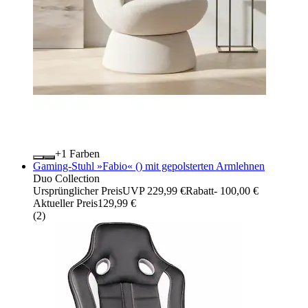
+
Farben
Gaming-Stuhl »Fabio« () mit gepolsterten Armlehnen
Duo Collection
Ursprünglicher Preis
UVP 229,99 €
Rabatt
- 100,00 €
Aktueller Preis
129,99 €
(
2
)