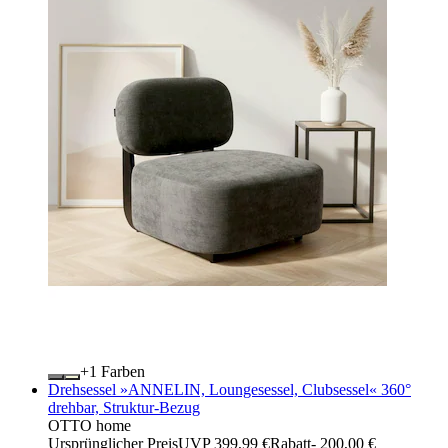
+
Farben
Drehsessel »ANNELIN, Loungesessel, Clubsessel« 360°
drehbar, Struktur-Bezug
OTTO home
Ursprünglicher Preis
UVP 399,99 €
Rabatt
- 200,00 €