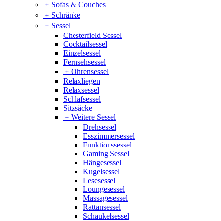
﹢
Sofas & Couches
﹢
Schränke
﹣
Sessel
Chesterfield Sessel
Cocktailsessel
Einzelsessel
Fernsehsessel
﹢
Ohrensessel
Relaxliegen
Relaxsessel
Schlafsessel
Sitzsäcke
﹣
Weitere Sessel
Drehsessel
Esszimmersessel
Funktionssessel
Gaming Sessel
Hängesessel
Kugelsessel
Lesesessel
Loungesessel
Massagesessel
Rattansessel
Schaukelsessel