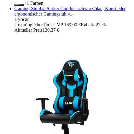
+
Farben
Gaming-Stuhl »"Striker Copilot" schwarz/blau, Kunstleder,
ergonomischer Gamingstuhl«...
Hyrican
Ursprünglicher Preis
UVP 169,00 €
Rabatt
- 22 %
Aktueller Preis
130,37 €