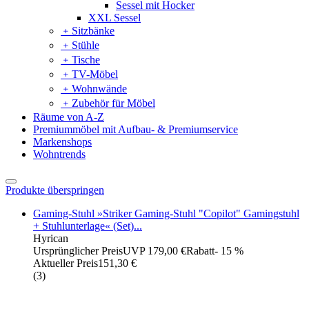
Sessel mit Hocker
XXL Sessel
﹢
Sitzbänke
﹢
Stühle
﹢
Tische
﹢
TV-Möbel
﹢
Wohnwände
﹢
Zubehör für Möbel
Räume von A-Z
Premiummöbel mit Aufbau- & Premiumservice
Markenshops
Wohntrends
Produkte überspringen
Gaming-Stuhl »Striker Gaming-Stuhl "Copilot" Gamingstuhl
+ Stuhlunterlage« (Set)...
Hyrican
Ursprünglicher Preis
UVP 179,00 €
Rabatt
- 15 %
Aktueller Preis
151,30 €
(
3
)