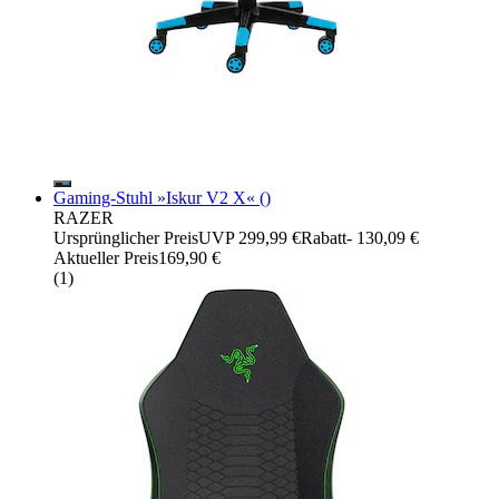
Gaming-Stuhl »Iskur V2 X« ()
RAZER
Ursprünglicher Preis
UVP 299,99 €
Rabatt
- 130,09 €
Aktueller Preis
169,90 €
(
1
)