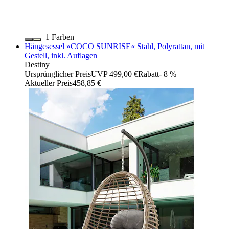
+
Farben
Hängesessel »COCO SUNRISE« Stahl, Polyrattan, mit
Gestell, inkl. Auflagen
Destiny
Ursprünglicher Preis
UVP 499,00 €
Rabatt
- 8 %
Aktueller Preis
458,85 €