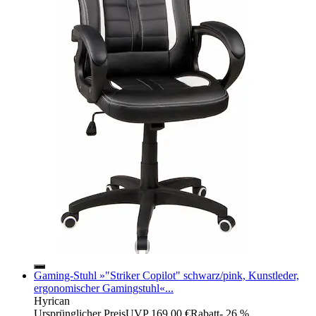
Gaming-Stuhl »"Striker Copilot" schwarz/pink, Kunstleder,
ergonomischer Gamingstuhl«...
Hyrican
Ursprünglicher Preis
UVP 169,00 €
Rabatt
- 26 %