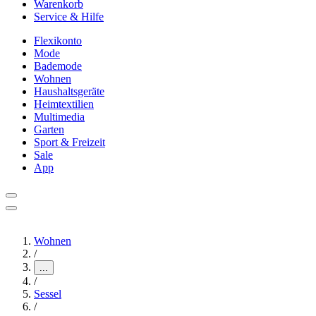
Warenkorb
Service & Hilfe
Flexikonto
Mode
Bademode
Wohnen
Haushaltsgeräte
Heimtextilien
Multimedia
Garten
Sport & Freizeit
Sale
App
Wohnen
/
...
/
Sessel
/