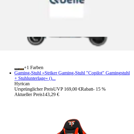
+
Farben
Gaming-Stuhl »Striker Gaming-Stuhl "Copilot" Gamingstuhl
+ Stuhlunterlage« ()...
Hyrican
Ursprünglicher Preis
UVP 169,00 €
Rabatt
- 15 %
Aktueller Preis
143,29 €