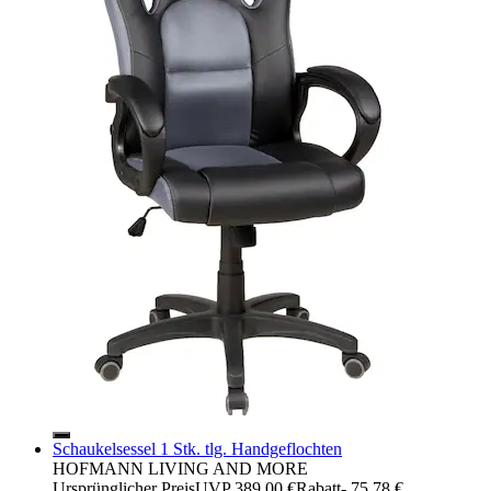
Schaukelsessel 1 Stk. tlg. Handgeflochten
HOFMANN LIVING AND MORE
Ursprünglicher Preis
UVP 389,00 €
Rabatt
- 75,78 €