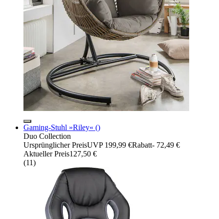
Gaming-Stuhl »Riley« ()
Duo Collection
Ursprünglicher Preis
UVP 199,99 €
Rabatt
- 72,49 €
Aktueller Preis
127,50 €
(
11
)