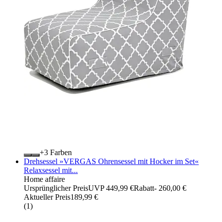
+
Farben
Drehsessel »VERGAS Ohrensessel mit Hocker im Set«
Relaxsessel mit...
Home affaire
Ursprünglicher Preis
UVP 449,99 €
Rabatt
- 260,00 €
Aktueller Preis
189,99 €
(
1
)