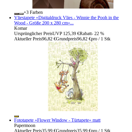
+
Farben
Vliestapete »Digitaldruck Vlies - Winnie the Pooh in the
Wood - Größe 200 x 280 cm«...
Komar
Ursprünglicher Preis
UVP 125,39 €
Rabatt
- 22 %
Aktueller Preis
96,82 €
Grundpreis
96,82 €
pro
/
1 Stk
Fototapete »Flower Window - Türtapete« matt
Papermoon
Aktueller Preis
35,99 €
Grundpreis
35,99 €
pro
/
1 Stk