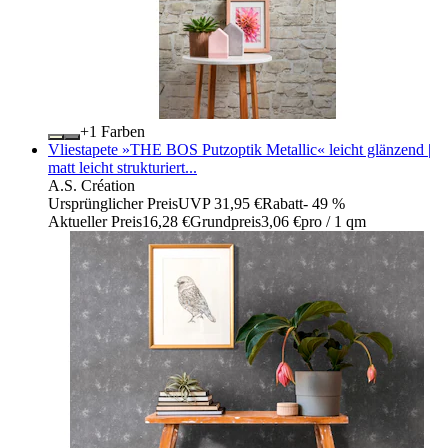
+
Farben
Vliestapete »THE BOS Putzoptik Metallic« leicht glänzend |
matt leicht strukturiert...
A.S. Création
Ursprünglicher Preis
UVP 31,95 €
Rabatt
- 49 %
Aktueller Preis
16,28 €
Grundpreis
3,06 €
pro
/
1 qm