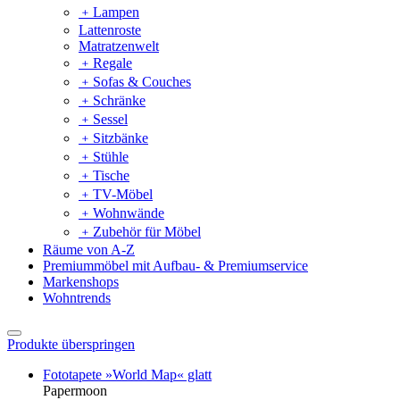
﹢
Lampen
Lattenroste
Matratzenwelt
﹢
Regale
﹢
Sofas & Couches
﹢
Schränke
﹢
Sessel
﹢
Sitzbänke
﹢
Stühle
﹢
Tische
﹢
TV-Möbel
﹢
Wohnwände
﹢
Zubehör für Möbel
Räume von A-Z
Premiummöbel mit Aufbau- & Premiumservice
Markenshops
Wohntrends
Produkte überspringen
Fototapete »World Map« glatt
Papermoon