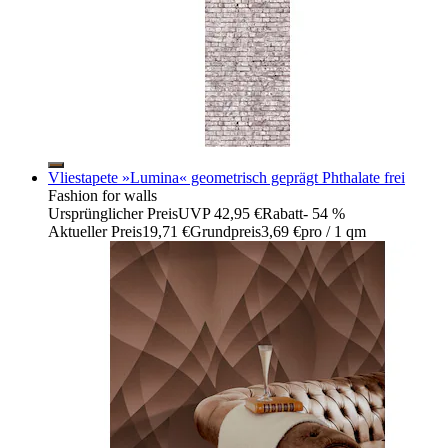
Vliestapete »Lumina« geometrisch geprägt Phthalate frei
Fashion for walls
Ursprünglicher Preis
UVP 42,95 €
Rabatt
- 54 %
Aktueller Preis
19,71 €
Grundpreis
3,69 €
pro
/
1 qm