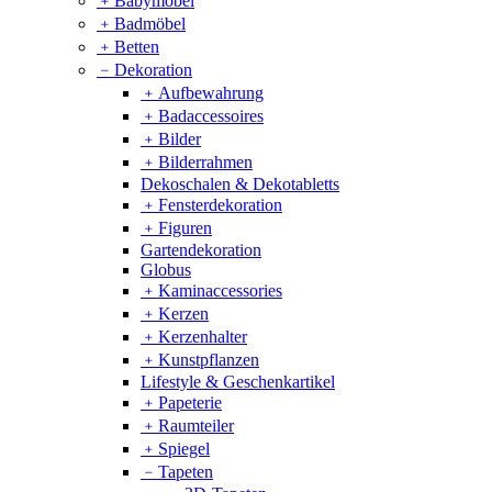
﹢
Babymöbel
﹢
Badmöbel
﹢
Betten
﹣
Dekoration
﹢
Aufbewahrung
﹢
Badaccessoires
﹢
Bilder
﹢
Bilderrahmen
Dekoschalen & Dekotabletts
﹢
Fensterdekoration
﹢
Figuren
Gartendekoration
Globus
﹢
Kaminaccessories
﹢
Kerzen
﹢
Kerzenhalter
﹢
Kunstpflanzen
Lifestyle & Geschenkartikel
﹢
Papeterie
﹢
Raumteiler
﹢
Spiegel
﹣
Tapeten