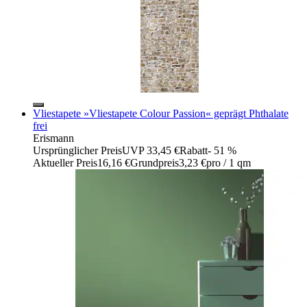
Vliestapete »Vliestapete Colour Passion« geprägt Phthalate
frei
Erismann
Ursprünglicher Preis
UVP 33,45 €
Rabatt
- 51 %
Aktueller Preis
16,16 €
Grundpreis
3,23 €
pro
/
1 qm