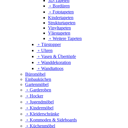
3D-Tapeten
﹢
Bordüren
﹢
Fototapeten
Kindertapeten
Strukturtapeten
Vinyltapeten
Vliestapeten
﹢
Weitere Tapeten
﹢
Türstopper
﹢
Uhren
﹢
Vasen & Übertöpfe
﹢
Wanddekoration
﹢
Wandtattoos
Büromöbel
Einbauküchen
Gartenmöbel
﹢
Garderoben
﹢
Hocker
﹢
Jugendmöbel
﹢
Kindermöbel
﹢
Kleiderschränke
﹢
Kommoden & Sideboards
﹢
Küchenmöbel