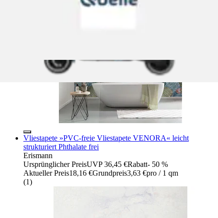
Aktueller Preis
144,50 €
Grundpreis
144,50 €
pro
/
1 Stk
Vliestapete »PVC-freie Vliestapete VENORA« leicht
strukturiert Phthalate frei
Erismann
Ursprünglicher Preis
UVP 36,45 €
Rabatt
- 50 %
Aktueller Preis
18,16 €
Grundpreis
3,63 €
pro
/
1 qm
(
1
)