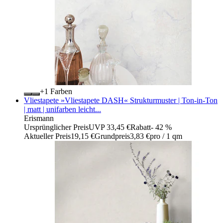
+
Farben
Vliestapete »Vliestapete DASH« Strukturmuster | Ton-in-Ton
| matt | unifarben leicht...
Erismann
Ursprünglicher Preis
UVP 33,45 €
Rabatt
- 42 %
Aktueller Preis
19,15 €
Grundpreis
3,83 €
pro
/
1 qm