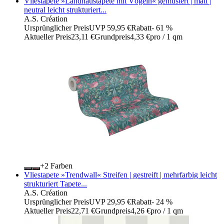
Vliestapete »Landhaustapete mit Vögeln« gemustert | matt |
neutral leicht strukturiert...
A.S. Création
Ursprünglicher Preis
UVP 59,95 €
Rabatt
- 61 %
Aktueller Preis
23,11 €
Grundpreis
4,33 €
pro
/
1 qm
+
Farben
Vliestapete »Trendwall« Streifen | gestreift | mehrfarbig leicht
strukturiert Tapete...
A.S. Création
Ursprünglicher Preis
UVP 29,95 €
Rabatt
- 24 %
Aktueller Preis
22,71 €
Grundpreis
4,26 €
pro
/
1 qm