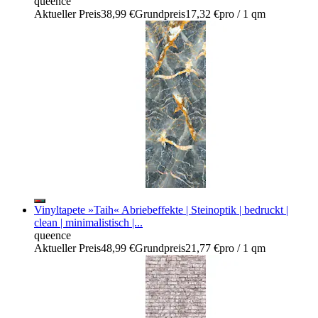
queence
Aktueller Preis
38,99 €
Grundpreis
17,32 €
pro
/
1 qm
Vinyltapete »Taih« Abriebeffekte | Steinoptik | bedruckt |
clean | minimalistisch |...
queence
Aktueller Preis
48,99 €
Grundpreis
21,77 €
pro
/
1 qm