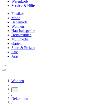
Warenkorb
Service & Hilfe
Flexikonto
Mode
Bademode
Wohnen
Haushaltsgeräte
Heimtextilien
Multimedia
Garten
Sport & Freizeit
Sale
App
Wohnen
/
...
/
Dekoration
/