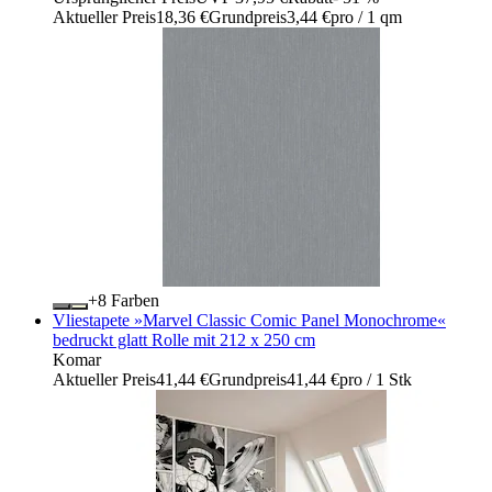
Aktueller Preis
18,36 €
Grundpreis
3,44 €
pro
/
1 qm
+
Farben
Vliestapete »Marvel Classic Comic Panel Monochrome«
bedruckt glatt Rolle mit 212 x 250 cm
Komar
Aktueller Preis
41,44 €
Grundpreis
41,44 €
pro
/
1 Stk