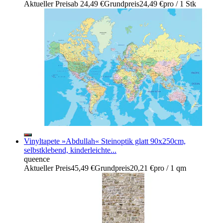
Aktueller Preis
ab
24,49 €
Grundpreis
24,49 €
pro
/
1 Stk
Vinyltapete »Abdullah« Steinoptik glatt 90x250cm,
selbstklebend, kinderleichte...
queence
Aktueller Preis
45,49 €
Grundpreis
20,21 €
pro
/
1 qm