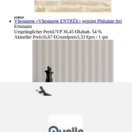
Vliestapete »Vliestapete ENTRÉE« geprägt Phthalate frei
Erismann
Ursprünglicher Preis
UVP 36,45 €
Rabatt
- 54 %
Aktueller Preis
16,67 €
Grundpreis
3,33 €
pro
/
1 qm
+
Farben
Fototapete »Vlies Fototapete - Haiku - Größe 300 x 250 cm«
Motiv | bedruckt glatt
Komar