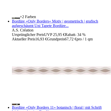
+
Farben
Bordüre »Only Borders« Motiv | geometrisch | grafisch
aufgeschäumt Uni Tapete Bordüre...
A.S. Création
Ursprünglicher Preis
UVP 25,95 €
Rabatt
- 34 %
Aktueller Preis
16,93 €
Grundpreis
67,72 €
pro
/
1 qm
Bordüre »Only Borders 11« botanisch | floral | mit Schrift