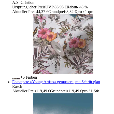
A.S. Création
Ursprünglicher Preis
UVP 86,95 €
Rabatt
- 48 %
Aktueller Preis
44,37 €
Grundpreis
8,32 €
pro
/
1 qm
+
Farben
Fototapete »Young Artists« gemustert | mit Schrift glatt
Rasch
Aktueller Preis
119,49 €
Grundpreis
119,49 €
pro
/
1 Stk