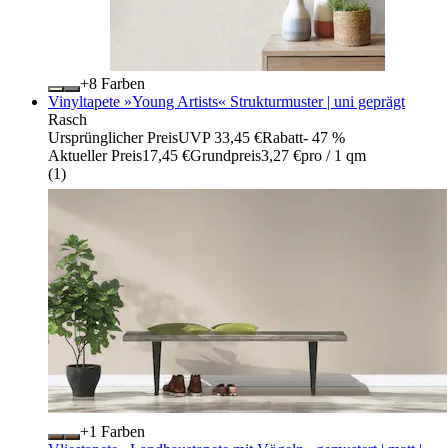
+
Farben
Vinyltapete »Young Artists« Strukturmuster | uni geprägt
Rasch
Ursprünglicher Preis
UVP 33,45 €
Rabatt
- 47 %
Aktueller Preis
17,45 €
Grundpreis
3,27 €
pro
/
1 qm
(
1
)
+
Farben