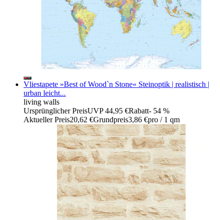
Vliestapete »Best of Wood`n Stone« Steinoptik | realistisch |
urban leicht...
living walls
Ursprünglicher Preis
UVP 44,95 €
Rabatt
- 54 %
Aktueller Preis
20,62 €
Grundpreis
3,86 €
pro
/
1 qm