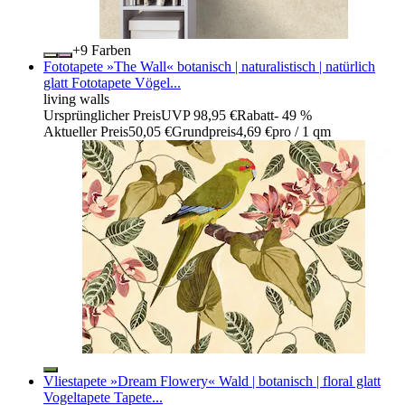
+
Farben
Fototapete »The Wall« botanisch | naturalistisch | natürlich
glatt Fototapete Vögel...
living walls
Ursprünglicher Preis
UVP 98,95 €
Rabatt
- 49 %
Aktueller Preis
50,05 €
Grundpreis
4,69 €
pro
/
1 qm
Vliestapete »Dream Flowery« Wald | botanisch | floral glatt
Vogeltapete Tapete...