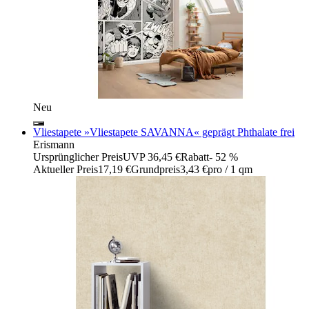
Neu
Vliestapete »Vliestapete SAVANNA« geprägt Phthalate frei
Erismann
Ursprünglicher Preis
UVP 36,45 €
Rabatt
- 52 %
Aktueller Preis
17,19 €
Grundpreis
3,43 €
pro
/
1 qm