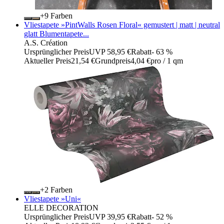
+
Farben
Vliestapete »PintWalls Rosen Floral« gemustert | matt | neutral
glatt Blumentapete...
A.S. Création
Ursprünglicher Preis
UVP 58,95 €
Rabatt
- 63 %
Aktueller Preis
21,54 €
Grundpreis
4,04 €
pro
/
1 qm
+
Farben
Vliestapete »Uni«
ELLE DECORATION
Ursprünglicher Preis
UVP 39,95 €
Rabatt
- 52 %