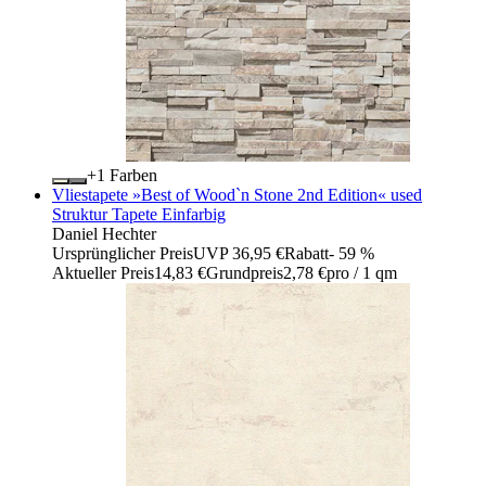
+
Farben
Vliestapete »Best of Wood`n Stone 2nd Edition« used
Struktur Tapete Einfarbig
Daniel Hechter
Ursprünglicher Preis
UVP 36,95 €
Rabatt
- 59 %
Aktueller Preis
14,83 €
Grundpreis
2,78 €
pro
/
1 qm