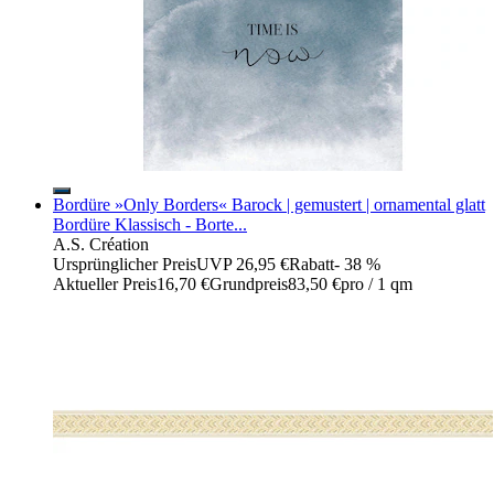
Bordüre »Only Borders« Barock | gemustert | ornamental glatt
Bordüre Klassisch - Borte...
A.S. Création
Ursprünglicher Preis
UVP 26,95 €
Rabatt
- 38 %
Aktueller Preis
16,70 €
Grundpreis
83,50 €
pro
/
1 qm