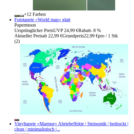
+
Farben
Fototapete »World map« glatt
Papermoon
Ursprünglicher Preis
UVP 24,99 €
Rabatt
- 8 %
Aktueller Preis
ab
22,99 €
Grundpreis
22,99 €
pro
/
1 Stk
(
2
)
Vinyltapete »Marmor« Abriebeffekte | Steinoptik | bedruckt |
clean | minimalistisch |...