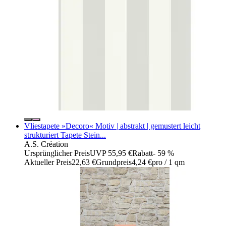
Vliestapete »Decoro« Motiv | abstrakt | gemustert leicht
strukturiert Tapete Stein...
A.S. Création
Ursprünglicher Preis
UVP 55,95 €
Rabatt
- 59 %
Aktueller Preis
22,63 €
Grundpreis
4,24 €
pro
/
1 qm