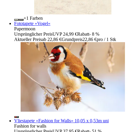
+
Farben
Fototapete »Vogel«
Papermoon
Ursprünglicher Preis
UVP 24,99 €
Rabatt
- 8 %
Aktueller Preis
ab
22,86 €
Grundpreis
22,86 €
pro
/
1 Stk
Vliestapete »Fashion for Walls« 10,05 x 0,53m uni
Fashion for walls
Ursprünglicher Preis
UVP 37,95 €
Rabatt
- 51 %