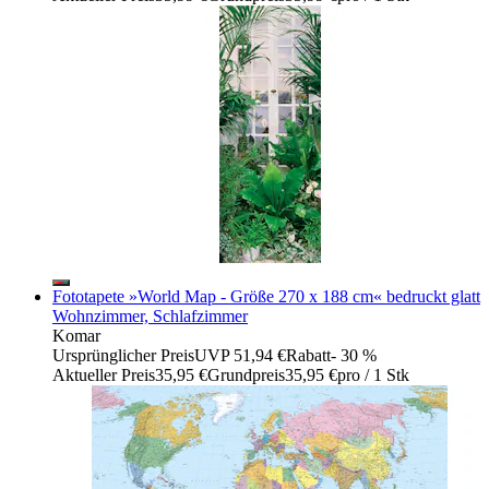
Fototapete »World Map - Größe 270 x 188 cm« bedruckt glatt
Wohnzimmer, Schlafzimmer
Komar
Ursprünglicher Preis
UVP 51,94 €
Rabatt
- 30 %
Aktueller Preis
35,95 €
Grundpreis
35,95 €
pro
/
1 Stk