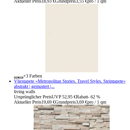
Aktueller Preis
18,93 €
Grundpreis
3,55 €
pro
/
1 qm
+
Farben
Vliestapete »Metropolitan Stories. Travel Styles. Steintapete«
abstrakt | gemustert |...
living walls
Ursprünglicher Preis
UVP 52,95 €
Rabatt
- 62 %
Aktueller Preis
19,69 €
Grundpreis
3,69 €
pro
/
1 qm