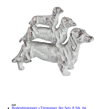
Bodentürstopper »Türstopper, 8er Set« 8 Stk. tlg.