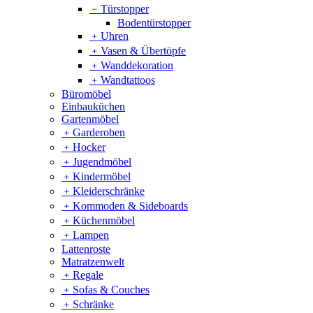
﹣
Türstopper
Bodentürstopper
﹢
Uhren
﹢
Vasen & Übertöpfe
﹢
Wanddekoration
﹢
Wandtattoos
Büromöbel
Einbauküchen
Gartenmöbel
﹢
Garderoben
﹢
Hocker
﹢
Jugendmöbel
﹢
Kindermöbel
﹢
Kleiderschränke
﹢
Kommoden & Sideboards
﹢
Küchenmöbel
﹢
Lampen
Lattenroste
Matratzenwelt
﹢
Regale
﹢
Sofas & Couches
﹢
Schränke