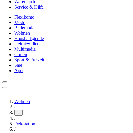
Warenkorb
Service & Hilfe
Flexikonto
Mode
Bademode
Wohnen
Haushaltsgeräte
Heimtextilien
Multimedia
Garten
Sport & Freizeit
Sale
App
Wohnen
/
...
/
Dekoration
/