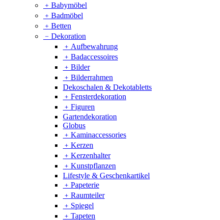
﹢
Babymöbel
﹢
Badmöbel
﹢
Betten
﹣
Dekoration
﹢
Aufbewahrung
﹢
Badaccessoires
﹢
Bilder
﹢
Bilderrahmen
Dekoschalen & Dekotabletts
﹢
Fensterdekoration
﹢
Figuren
Gartendekoration
Globus
﹢
Kaminaccessories
﹢
Kerzen
﹢
Kerzenhalter
﹢
Kunstpflanzen
Lifestyle & Geschenkartikel
﹢
Papeterie
﹢
Raumteiler
﹢
Spiegel
﹢
Tapeten