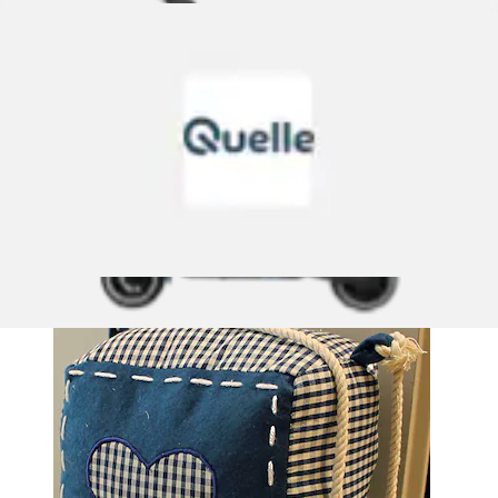
Türstopper »Karoherz« 1 Stk. tlg. klassischer Landhaus-Stil
HOSSNER - ART OF HOME DECO
Aktueller Preis
18,99 €