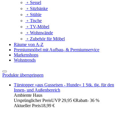
﹢
Sessel
﹢
Sitzbänke
﹢
Stühle
﹢
Tische
﹢
TV-Möbel
﹢
Wohnwände
﹢
Zubehör für Möbel
Räume von A-Z
Premiummöbel mit Aufbau- & Premiumservice
Markenshops
Wohntrends
Produkte überspringen
Türstopper »aus Gusseisen - Hunde« 1 Stk. tlg. für den
Innen- und Außenbereich
Ambiente Haus
Ursprünglicher Preis
UVP 29,95 €
Rabatt
- 36 %
Aktueller Preis
18,99 €