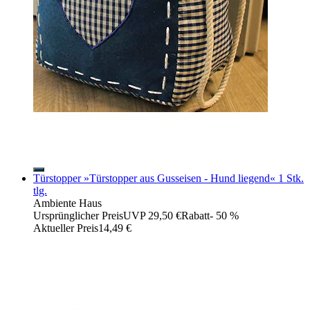
Türstopper »Türstopper aus Gusseisen - Hund liegend« 1 Stk.
tlg.
Ambiente Haus
Ursprünglicher Preis
UVP 29,50 €
Rabatt
- 50 %
Aktueller Preis
14,49 €