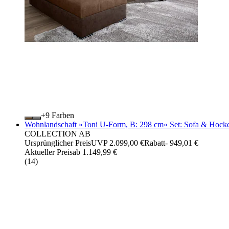
+
Farben
Wohnlandschaft »Toni U-Form, B: 298 cm« Set: Sofa & Hocker
COLLECTION AB
Ursprünglicher Preis
UVP 2.099,00 €
Rabatt
- 949,01 €
Aktueller Preis
ab
1.149,99 €
(
14
)