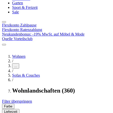
Garten
Sport & Freizeit
Sale
Flexikonto Zahlpause
Flexikonto Ratenzahlung
Neukundenbonus: -19% MwSt. auf Möbel & Mode
Quelle Vorteilsclub
Wohnen
/
...
/
Sofas & Couches
/
Wohnlandschaften (360)
Filter überspringen
Farbe
Lieferzeit