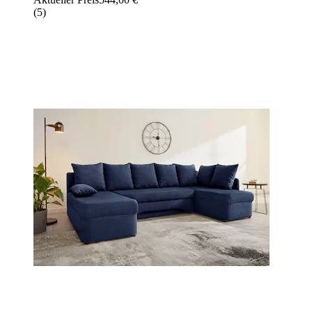
(
5
)