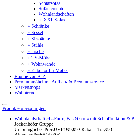
Schlafsofas
Sofaelemente
Wohnlandschaften
﹢
XXL Sofas
﹢
Schränke
﹢
Sessel
﹢
Sitzbänke
﹢
Stühle
﹢
Tische
﹢
TV-Möbel
﹢
Wohnwände
﹢
Zubehör für Möbel
Räume von A-Z
Premiummöbel mit Aufbau- & Premiumservice
Markenshops
Wohntrends
Produkte überspringen
Wohnlandschaft »U-Form, B: 260 cm« mit Schlaffunktion & Be
Jockenhöfer Gruppe
Ursprünglicher Preis
UVP 999,99 €
Rabatt
- 455,99 €
Aktueller Preis
544,00 €