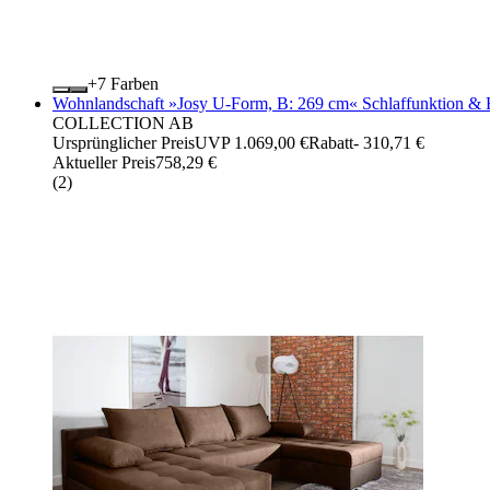
+
Farben
Wohnlandschaft »Josy U-Form, B: 269 cm« Schlaffunktion & B
COLLECTION AB
Ursprünglicher Preis
UVP 1.069,00 €
Rabatt
- 310,71 €
Aktueller Preis
758,29 €
(
2
)