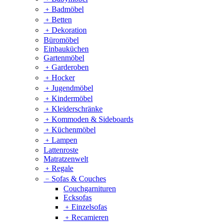
﹢
Badmöbel
﹢
Betten
﹢
Dekoration
Büromöbel
Einbauküchen
Gartenmöbel
﹢
Garderoben
﹢
Hocker
﹢
Jugendmöbel
﹢
Kindermöbel
﹢
Kleiderschränke
﹢
Kommoden & Sideboards
﹢
Küchenmöbel
﹢
Lampen
Lattenroste
Matratzenwelt
﹢
Regale
﹣
Sofas & Couches
Couchgarnituren
Ecksofas
﹢
Einzelsofas
﹢
Recamieren