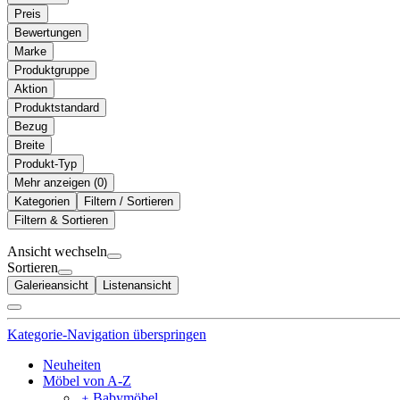
Preis
Bewertungen
Marke
Produktgruppe
Aktion
Produktstandard
Bezug
Breite
Produkt-Typ
Mehr anzeigen (
)
Kategorien
Filtern / Sortieren
Filtern & Sortieren
Ansicht wechseln
Sortieren
Galerieansicht
Listenansicht
Kategorie-Navigation überspringen
Neuheiten
Möbel von A-Z
﹢
Babymöbel