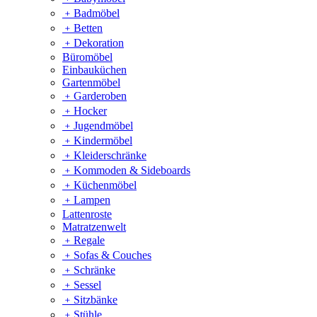
﹢
Badmöbel
﹢
Betten
﹢
Dekoration
Büromöbel
Einbauküchen
Gartenmöbel
﹢
Garderoben
﹢
Hocker
﹢
Jugendmöbel
﹢
Kindermöbel
﹢
Kleiderschränke
﹢
Kommoden & Sideboards
﹢
Küchenmöbel
﹢
Lampen
Lattenroste
Matratzenwelt
﹢
Regale
﹢
Sofas & Couches
﹢
Schränke
﹢
Sessel
﹢
Sitzbänke
﹢
Stühle