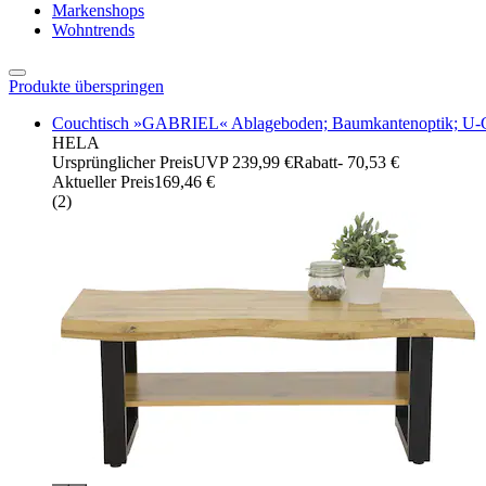
Markenshops
Wohntrends
Produkte überspringen
Couchtisch »GABRIEL« Ablageboden; Baumkantenoptik; U-G
HELA
Ursprünglicher Preis
UVP 239,99 €
Rabatt
- 70,53 €
Aktueller Preis
169,46 €
(
2
)