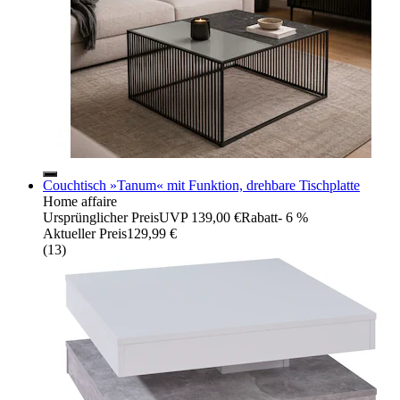
Couchtisch »Tanum« mit Funktion, drehbare Tischplatte
Home affaire
Ursprünglicher Preis
UVP 139,00 €
Rabatt
- 6 %
Aktueller Preis
129,99 €
(
13
)