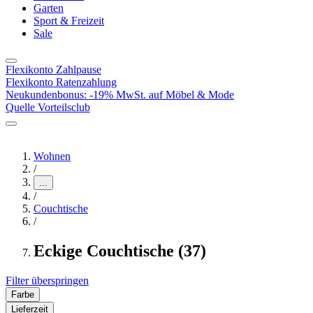
Garten
Sport & Freizeit
Sale
Flexikonto Zahlpause
Flexikonto Ratenzahlung
Neukundenbonus: -19% MwSt. auf Möbel & Mode
Quelle Vorteilsclub
Wohnen
/
...
/
Couchtische
/
Eckige Couchtische (37)
Filter überspringen
Farbe
Lieferzeit