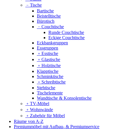
﹣
Tische
Bartische
Beistelltische
Bürotisch
﹣
Couchtische
Runde Couchtische
Eckige Couchtische
Eckbankgruppen
Essgruppen
﹢
Esstische
﹢
Glastische
﹢
Holztische
Klapptische
Schminktische
﹢
Schreibtische
Stehtische
Tischelemente
Wandtische & Konsolentische
﹢
TV-Möbel
﹢
Wohnwände
﹢
Zubehör für Möbel
Räume von A-Z
Premiummöbel mit Aufbau- & Premiumservice