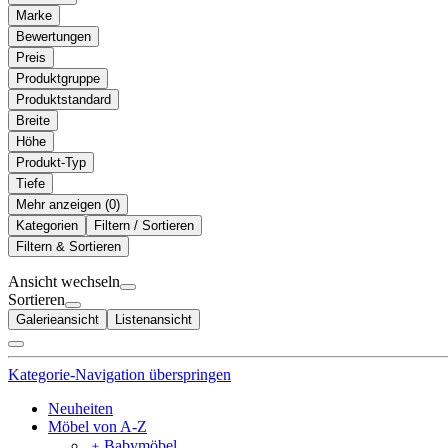
Marke
Bewertungen
Preis
Produktgruppe
Produktstandard
Breite
Höhe
Produkt-Typ
Tiefe
Mehr anzeigen (
)
Kategorien
Filtern / Sortieren
Filtern & Sortieren
Ansicht wechseln
Sortieren
Galerieansicht
Listenansicht
Kategorie-Navigation überspringen
Neuheiten
Möbel von A-Z
﹢
Babymöbel