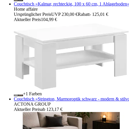
Couchtisch »Kalmar, rechteckig, 100 x 60 cm, 1 Ablageboden« So
Home affaire
Ursprünglicher Preis
UVP 230,00 €
Rabatt
- 125,01 €
Aktueller Preis
104,99 €
+
Farben
Couchtisch »Strington, Marmoroptik schwarz - modern & stilvoll
ACTONA GROUP
Aktueller Preis
ab
123,17 €