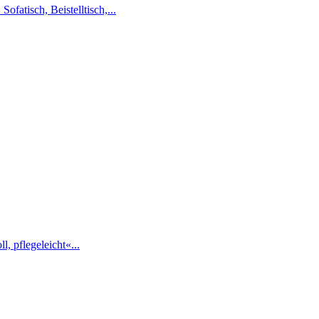
fatisch, Beistelltisch,...
, pflegeleicht«...