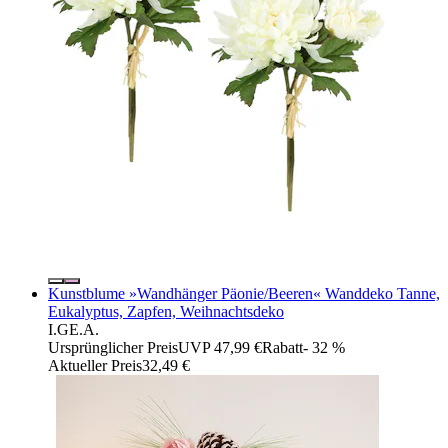
Kunstblume »Wandhänger Päonie/Beeren« Wanddeko Tanne,
Eukalyptus, Zapfen, Weihnachtsdeko
I.GE.A.
Ursprünglicher Preis
UVP 47,99 €
Rabatt
- 32 %
Aktueller Preis
32,49 €