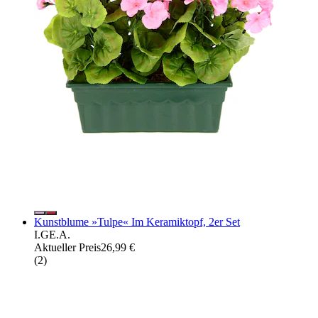
Kunstblume »Tulpe« Im Keramiktopf, 2er Set
I.GE.A.
Aktueller Preis
26,99 €
(
2
)