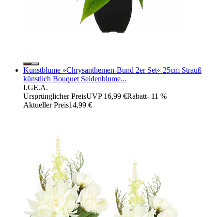
Kunstblume »Chrysanthemen-Bund 2er Set« 25cm Strauß
künstlich Bouquet Seidenblume...
I.GE.A.
Ursprünglicher Preis
UVP 16,99 €
Rabatt
- 11 %
Aktueller Preis
14,99 €