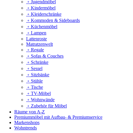
﹢
Jugendmöbel
﹢
Kindermöbel
﹢
Kleiderschränke
﹢
Kommoden & Sideboards
﹢
Küchenmöbel
﹢
Lampen
Lattenroste
Matratzenwelt
﹢
Regale
﹢
Sofas & Couches
﹢
Schränke
﹢
Sessel
﹢
Sitzbänke
﹢
Stühle
﹢
Tische
﹢
TV-Möbel
﹢
Wohnwände
﹢
Zubehör für Möbel
Räume von A-Z
Premiummöbel mit Aufbau- & Premiumservice
Markenshops
Wohntrends