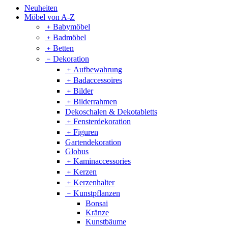
Neuheiten
Möbel von A-Z
﹢
Babymöbel
﹢
Badmöbel
﹢
Betten
﹣
Dekoration
﹢
Aufbewahrung
﹢
Badaccessoires
﹢
Bilder
﹢
Bilderrahmen
Dekoschalen & Dekotabletts
﹢
Fensterdekoration
﹢
Figuren
Gartendekoration
Globus
﹢
Kaminaccessories
﹢
Kerzen
﹢
Kerzenhalter
﹣
Kunstpflanzen
Bonsai
Kränze
Kunstbäume