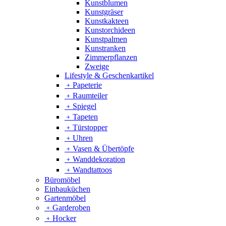
Kunstblumen
Kunstgräser
Kunstkakteen
Kunstorchideen
Kunstpalmen
Kunstranken
Zimmerpflanzen
Zweige
Lifestyle & Geschenkartikel
﹢
Papeterie
﹢
Raumteiler
﹢
Spiegel
﹢
Tapeten
﹢
Türstopper
﹢
Uhren
﹢
Vasen & Übertöpfe
﹢
Wanddekoration
﹢
Wandtattoos
Büromöbel
Einbauküchen
Gartenmöbel
﹢
Garderoben
﹢
Hocker