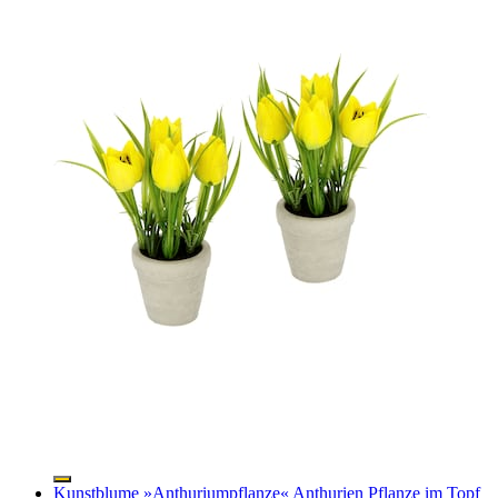
Kunstblume »Anthuriumpflanze« Anthurien Pflanze im Topf