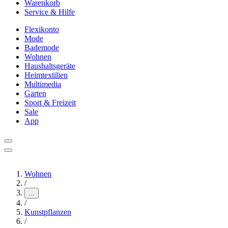
Warenkorb
Service & Hilfe
Flexikonto
Mode
Bademode
Wohnen
Haushaltsgeräte
Heimtextilien
Multimedia
Garten
Sport & Freizeit
Sale
App
Wohnen
/
...
/
Kunstpflanzen
/