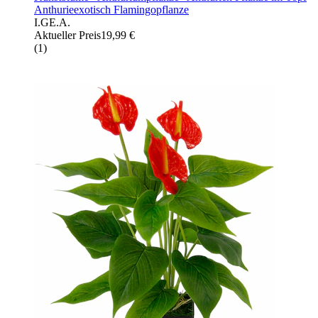
Anthurieexotisch Flamingopflanze
I.GE.A.
Aktueller Preis
19,99 €
(
1
)