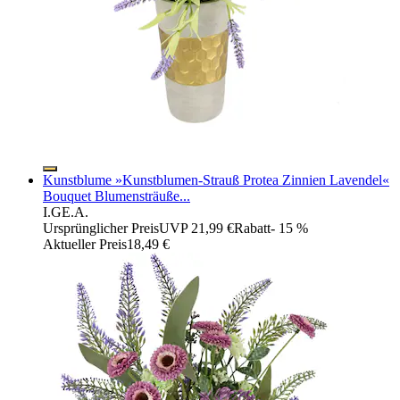
Kunstblume »Kunstblumen-Strauß Protea Zinnien Lavendel«
Bouquet Blumensträuße...
I.GE.A.
Ursprünglicher Preis
UVP 21,99 €
Rabatt
- 15 %
Aktueller Preis
18,49 €