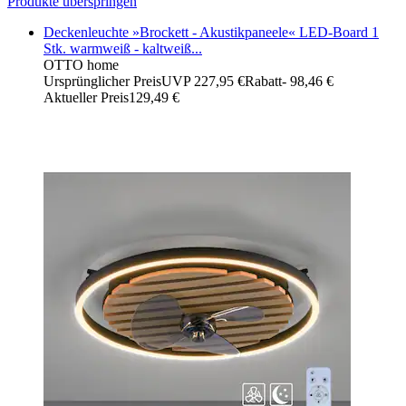
Produkte überspringen
Deckenleuchte »Brockett - Akustikpaneele« LED-Board 1
Stk. warmweiß - kaltweiß...
OTTO home
Ursprünglicher Preis
UVP 227,95 €
Rabatt
- 98,46 €
Aktueller Preis
129,49 €