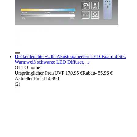
Deckenleuchte »Ullii Akustikpaneele« LED-Board 4 Stk.
Warmweiß schwarze LED Diffuser, ...
OTTO home
Ursprünglicher Preis
UVP 170,95 €
Rabatt
- 55,96 €
Aktueller Preis
114,99 €
(
2
)