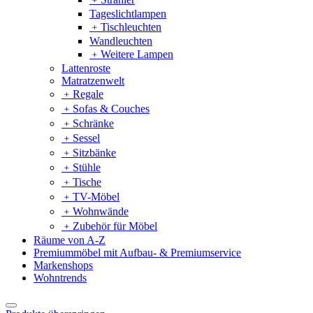
Tageslichtlampen
﹢
Tischleuchten
Wandleuchten
﹢
Weitere Lampen
Lattenroste
Matratzenwelt
﹢
Regale
﹢
Sofas & Couches
﹢
Schränke
﹢
Sessel
﹢
Sitzbänke
﹢
Stühle
﹢
Tische
﹢
TV-Möbel
﹢
Wohnwände
﹢
Zubehör für Möbel
Räume von A-Z
Premiummöbel mit Aufbau- & Premiumservice
Markenshops
Wohntrends