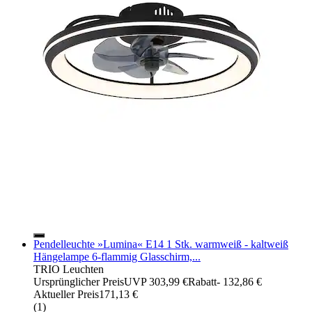
Pendelleuchte »Lumina« E14 1 Stk. warmweiß - kaltweiß
Hängelampe 6-flammig Glasschirm,...
TRIO Leuchten
Ursprünglicher Preis
UVP 303,99 €
Rabatt
- 132,86 €
Aktueller Preis
171,13 €
(
1
)