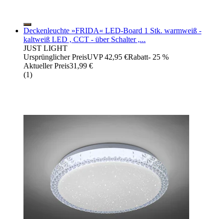
Deckenleuchte »FRIDA« LED-Board 1 Stk. warmweiß -
kaltweiß LED , CCT - über Schalter ,...
JUST LIGHT
Ursprünglicher Preis
UVP 42,95 €
Rabatt
- 25 %
Aktueller Preis
31,99 €
(
1
)