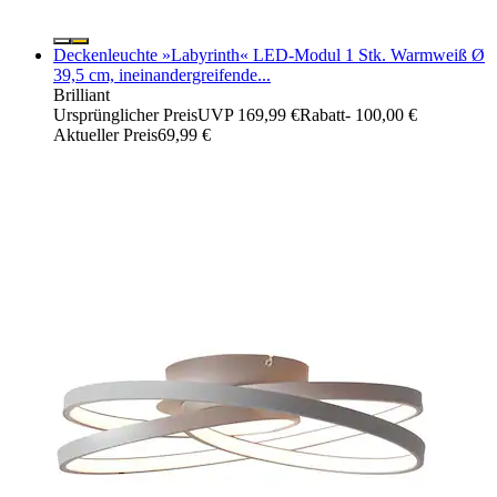
Deckenleuchte »Labyrinth« LED-Modul 1 Stk. Warmweiß Ø
39,5 cm, ineinandergreifende...
Brilliant
Ursprünglicher Preis
UVP 169,99 €
Rabatt
- 100,00 €
Aktueller Preis
69,99 €