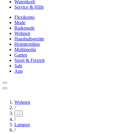
Warenkorb
Service & Hilfe
Flexikonto
Mode
Bademode
Wohnen
Haushaltsgeräte
Heimtextilien
Multimedia
Garten
Sport & Freizeit
Sale
App
Wohnen
/
...
/
Lampen
/