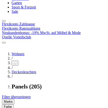
Garten
Sport & Freizeit
Sale
Flexikonto Zahlpause
Flexikonto Ratenzahlung
Neukundenbonus: -19% MwSt. auf Möbel & Mode
Quelle Vorteilsclub
Wohnen
/
...
/
Deckenleuchten
/
Panels (205)
Filter überspringen
Marke
Farbe