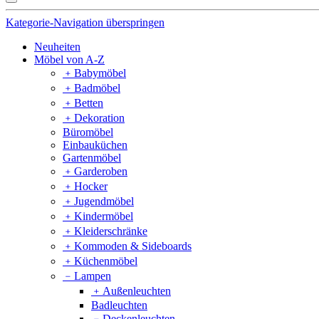
Kategorie-Navigation überspringen
Neuheiten
Möbel von A-Z
﹢
Babymöbel
﹢
Badmöbel
﹢
Betten
﹢
Dekoration
Büromöbel
Einbauküchen
Gartenmöbel
﹢
Garderoben
﹢
Hocker
﹢
Jugendmöbel
﹢
Kindermöbel
﹢
Kleiderschränke
﹢
Kommoden & Sideboards
﹢
Küchenmöbel
﹣
Lampen
﹢
Außenleuchten
Badleuchten
﹣
Deckenleuchten