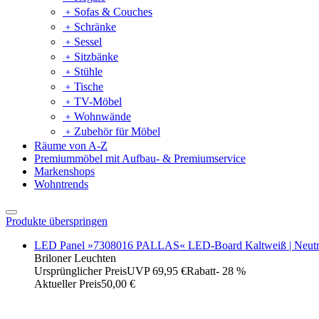
﹢
Sofas & Couches
﹢
Schränke
﹢
Sessel
﹢
Sitzbänke
﹢
Stühle
﹢
Tische
﹢
TV-Möbel
﹢
Wohnwände
﹢
Zubehör für Möbel
Räume von A-Z
Premiummöbel mit Aufbau- & Premiumservice
Markenshops
Wohntrends
Produkte überspringen
LED Panel »7308016 PALLAS« LED-Board Kaltweiß | Neutralwe
Briloner Leuchten
Ursprünglicher Preis
UVP 69,95 €
Rabatt
- 28 %
Aktueller Preis
50,00 €