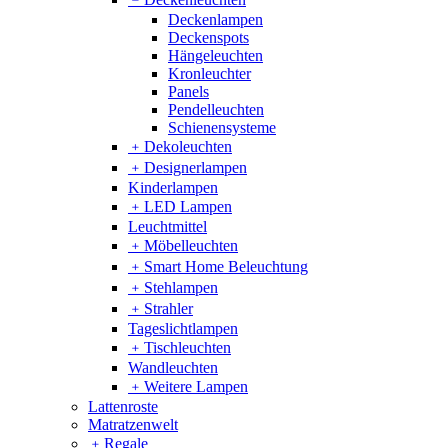
Deckenlampen
Deckenspots
Hängeleuchten
Kronleuchter
Panels
Pendelleuchten
Schienensysteme
﹢
Dekoleuchten
﹢
Designerlampen
Kinderlampen
﹢
LED Lampen
Leuchtmittel
﹢
Möbelleuchten
﹢
Smart Home Beleuchtung
﹢
Stehlampen
﹢
Strahler
Tageslichtlampen
﹢
Tischleuchten
Wandleuchten
﹢
Weitere Lampen
Lattenroste
Matratzenwelt
﹢
Regale