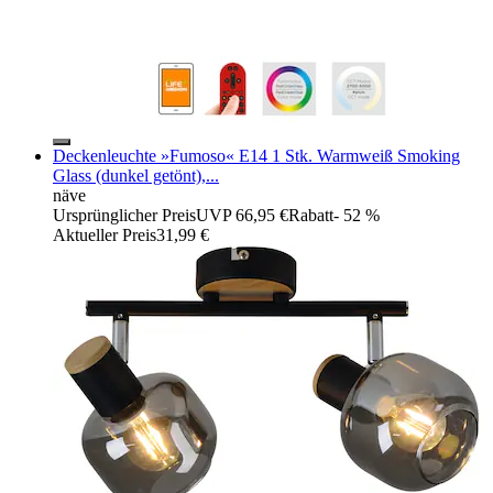
Deckenleuchte »Fumoso« E14 1 Stk. Warmweiß Smoking
Glass (dunkel getönt),...
näve
Ursprünglicher Preis
UVP 66,95 €
Rabatt
- 52 %
Aktueller Preis
31,99 €