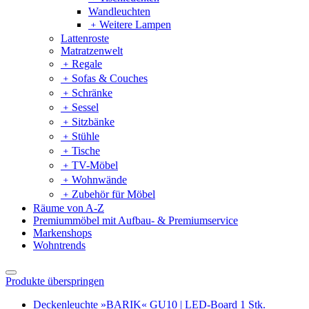
Wandleuchten
﹢
Weitere Lampen
Lattenroste
Matratzenwelt
﹢
Regale
﹢
Sofas & Couches
﹢
Schränke
﹢
Sessel
﹢
Sitzbänke
﹢
Stühle
﹢
Tische
﹢
TV-Möbel
﹢
Wohnwände
﹢
Zubehör für Möbel
Räume von A-Z
Premiummöbel mit Aufbau- & Premiumservice
Markenshops
Wohntrends
Produkte überspringen
Deckenleuchte »BARIK« GU10 | LED-Board 1 Stk.