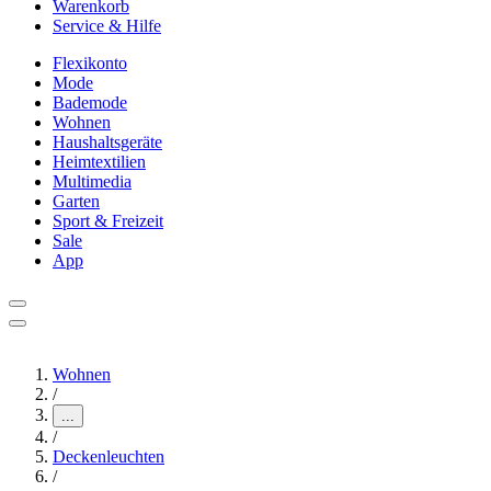
Warenkorb
Service & Hilfe
Flexikonto
Mode
Bademode
Wohnen
Haushaltsgeräte
Heimtextilien
Multimedia
Garten
Sport & Freizeit
Sale
App
Wohnen
/
...
/
Deckenleuchten
/