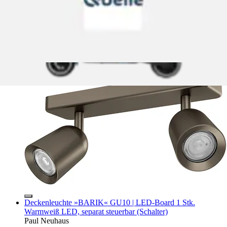
Deckenspot »CAMALDOLI Spotlampe - Stahl - GU10 -
2X10W - IP20« GU10 1 Stk....
EGLO
Aktueller Preis
33,90 €
Deckenleuchte »BARIK« GU10 | LED-Board 1 Stk.
Warmweiß LED, separat steuerbar (Schalter)
Paul Neuhaus