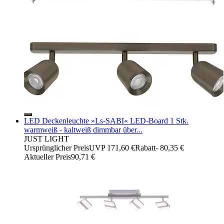
LED Deckenleuchte »Ls-SABI« LED-Board 1 Stk.
warmweiß - kaltweiß dimmbar über...
JUST LIGHT
Ursprünglicher Preis
UVP 171,60 €
Rabatt
- 80,35 €
Aktueller Preis
90,71 €