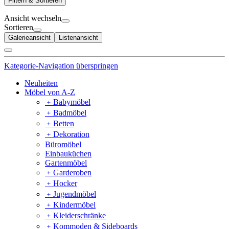
Filtern & Sortieren
Ansicht wechseln
Sortieren
Galerieansicht
Listenansicht
Kategorie-Navigation überspringen
Neuheiten
Möbel von A-Z
﹢
Babymöbel
﹢
Badmöbel
﹢
Betten
﹢
Dekoration
Büromöbel
Einbauküchen
Gartenmöbel
﹢
Garderoben
﹢
Hocker
﹢
Jugendmöbel
﹢
Kindermöbel
﹢
Kleiderschränke
﹢
Kommoden & Sideboards