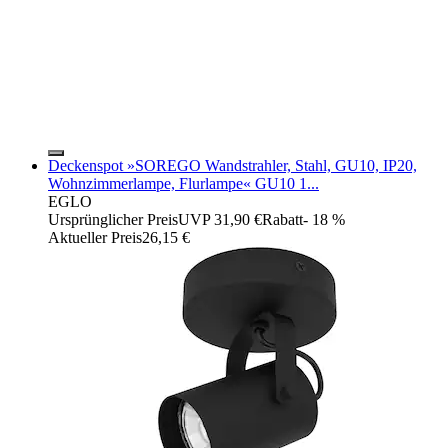
Deckenspot »SOREGO Wandstrahler, Stahl, GU10, IP20,
Wohnzimmerlampe, Flurlampe« GU10 1...
EGLO
Ursprünglicher Preis
UVP 31,90 €
Rabatt
- 18 %
Aktueller Preis
26,15 €