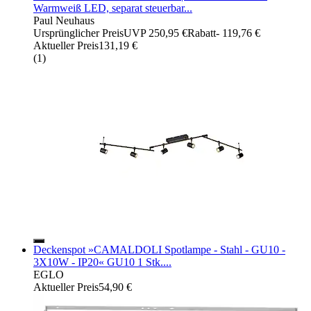
Warmweiß LED, separat steuerbar...
Paul Neuhaus
Ursprünglicher Preis
UVP 250,95 €
Rabatt
- 119,76 €
Aktueller Preis
131,19 €
(
1
)
Deckenspot »CAMALDOLI Spotlampe - Stahl - GU10 -
3X10W - IP20« GU10 1 Stk....
EGLO
Aktueller Preis
54,90 €