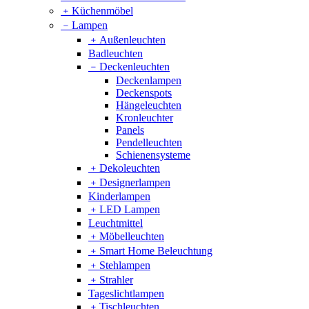
﹢
Küchenmöbel
﹣
Lampen
﹢
Außenleuchten
Badleuchten
﹣
Deckenleuchten
Deckenlampen
Deckenspots
Hängeleuchten
Kronleuchter
Panels
Pendelleuchten
Schienensysteme
﹢
Dekoleuchten
﹢
Designerlampen
Kinderlampen
﹢
LED Lampen
Leuchtmittel
﹢
Möbelleuchten
﹢
Smart Home Beleuchtung
﹢
Stehlampen
﹢
Strahler
Tageslichtlampen
﹢
Tischleuchten