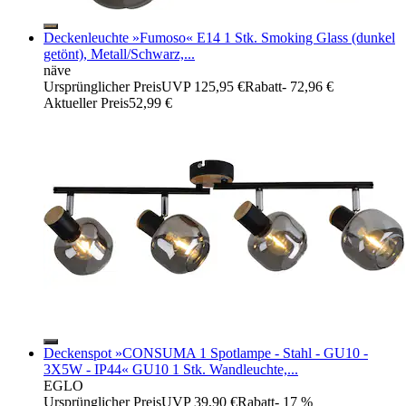
Deckenleuchte »Fumoso« E14 1 Stk. Smoking Glass (dunkel
getönt), Metall/Schwarz,...
näve
Ursprünglicher Preis
UVP 125,95 €
Rabatt
- 72,96 €
Aktueller Preis
52,99 €
Deckenspot »CONSUMA 1 Spotlampe - Stahl - GU10 -
3X5W - IP44« GU10 1 Stk. Wandleuchte,...
EGLO
Ursprünglicher Preis
UVP 39,90 €
Rabatt
- 17 %