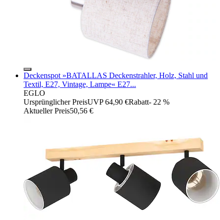
Deckenspot »BATALLAS Deckenstrahler, Holz, Stahl und
Textil, E27, Vintage, Lampe« E27...
EGLO
Ursprünglicher Preis
UVP 64,90 €
Rabatt
- 22 %
Aktueller Preis
50,56 €