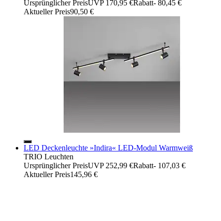
Ursprünglicher Preis
UVP 170,95 €
Rabatt
- 80,45 €
Aktueller Preis
90,50 €
LED Deckenleuchte »Indira« LED-Modul Warmweiß
TRIO Leuchten
Ursprünglicher Preis
UVP 252,99 €
Rabatt
- 107,03 €
Aktueller Preis
145,96 €