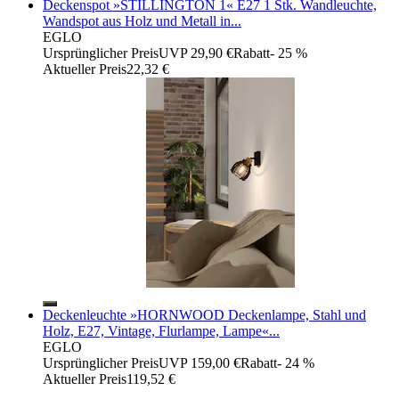
Deckenspot »STILLINGTON 1« E27 1 Stk. Wandleuchte,
Wandspot aus Holz und Metall in...
EGLO
Ursprünglicher Preis
UVP 29,90 €
Rabatt
- 25 %
Aktueller Preis
22,32 €
Deckenleuchte »HORNWOOD Deckenlampe, Stahl und
Holz, E27, Vintage, Flurlampe, Lampe«...
EGLO
Ursprünglicher Preis
UVP 159,00 €
Rabatt
- 24 %
Aktueller Preis
119,52 €