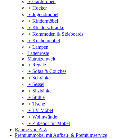
﹢
Garderoben
﹢
Hocker
﹢
Jugendmöbel
﹢
Kindermöbel
﹢
Kleiderschränke
﹢
Kommoden & Sideboards
﹢
Küchenmöbel
﹢
Lampen
Lattenroste
Matratzenwelt
﹢
Regale
﹢
Sofas & Couches
﹢
Schränke
﹢
Sessel
﹢
Sitzbänke
﹢
Stühle
﹢
Tische
﹢
TV-Möbel
﹢
Wohnwände
﹢
Zubehör für Möbel
Räume von A-Z
Premiummöbel mit Aufbau- & Premiumservice