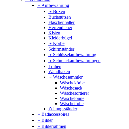
﹣
Aufbewahrung
﹢
Boxen
Buchstützen
Flaschenhalter
Herrendiener
Kisten
Kleiderbügel
﹢
Körbe
Schirmständer
﹢
Schlüsselaufbewahrung
﹢
Schmuckaufbewahrungen
Truhen
Wandhaken
﹣
Wäschesammler
Wäschekörbe
Wäschesack
Wäschesortierer
Wäschetonne
Wäschetruhe
Zeitungsständer
﹢
Badaccessoires
﹢
Bilder
﹢
Bilderrahmen