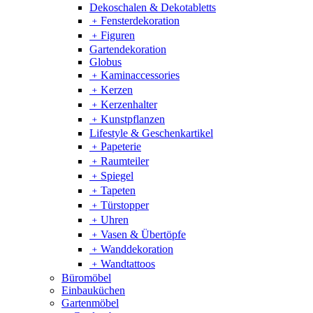
Dekoschalen & Dekotabletts
﹢
Fensterdekoration
﹢
Figuren
Gartendekoration
Globus
﹢
Kaminaccessories
﹢
Kerzen
﹢
Kerzenhalter
﹢
Kunstpflanzen
Lifestyle & Geschenkartikel
﹢
Papeterie
﹢
Raumteiler
﹢
Spiegel
﹢
Tapeten
﹢
Türstopper
﹢
Uhren
﹢
Vasen & Übertöpfe
﹢
Wanddekoration
﹢
Wandtattoos
Büromöbel
Einbauküchen
Gartenmöbel