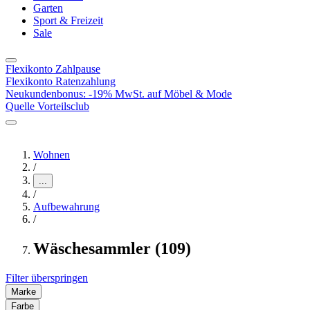
Garten
Sport & Freizeit
Sale
Flexikonto Zahlpause
Flexikonto Ratenzahlung
Neukundenbonus: -19% MwSt. auf Möbel & Mode
Quelle Vorteilsclub
Wohnen
/
...
/
Aufbewahrung
/
Wäschesammler (109)
Filter überspringen
Marke
Farbe