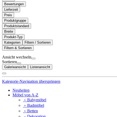
Bewertungen
Lieferzeit
Preis
Produktgruppe
Produktstandard
Breite
Produkt-Typ
Kategorien
Filtern / Sortieren
Filtern & Sortieren
Ansicht wechseln
Sortieren
Galerieansicht
Listenansicht
Kategorie-Navigation überspringen
Neuheiten
Möbel von A-Z
﹢
Babymöbel
﹢
Badmöbel
﹢
Betten
﹣
Dekoration