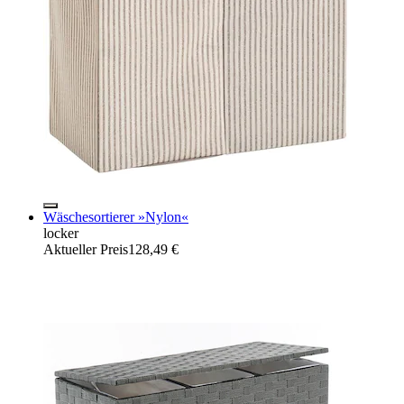
Wäschesortierer »Nylon«
locker
Aktueller Preis
128,49 €